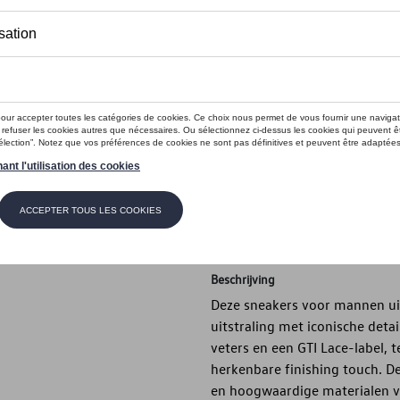
Dit product is momenteel niet op s
Maat
49 1/3
48
47 1/3
46 2/
42
41 1/3
40 2/3
39 1/
Contactee
Beschrijving
Deze sneakers voor mannen uit
uitstraling met iconische deta
veters en een GTI Lace-label, t
herkenbare finishing touch. 
en hoogwaardige materialen vo