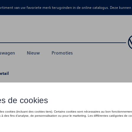
sortiment van uw favoriete merk terugvinden in de online catalogus. Deze kunnen
kswagen
Nieuw
Promoties
etail
 - 40
€ 120,00