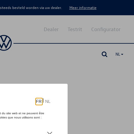
 steeds besteld worden via uw dealer.
Meer informatie
Dealer
Testrit
Configurator
NL