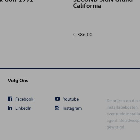
California
€ 386,00
Volg Ons
Facebook
Youtube
De prijzen op deze 
installatiekosten
LinkedIn
Instagram
eventuele instal
agent. De advies
gewijzigd.