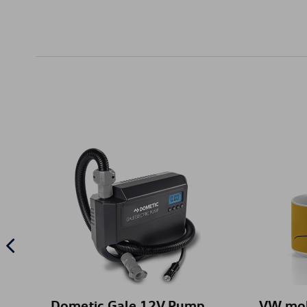
Dometic Gale 12V Pump
VW mok