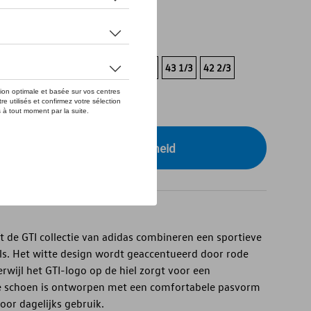
tock
3
46
45 1/3
44 2/3
44
43 1/3
42 2/3
3
r uw dealer voor beschikbaarheid
 de GTI collectie van adidas combineren een sportieve
ils. Het witte design wordt geaccentueerd door rode
erwijl het GTI-logo op de hiel zorgt voor een
De schoen is ontworpen met een comfortabele pasvorm
or dagelijks gebruik.