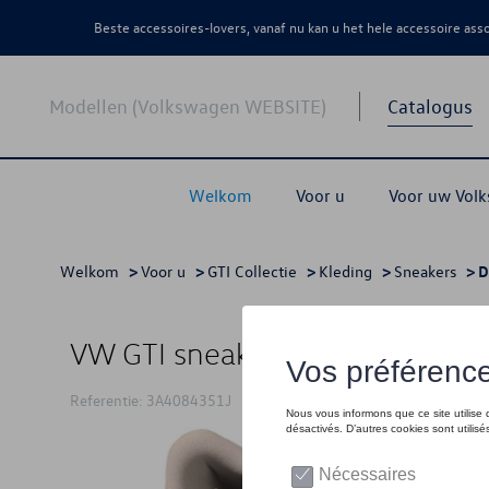
Beste accessoires-lovers, vanaf nu kan u het hele accessoire as
Modellen (Volkswagen WEBSITE)
Catalogus
Welkom
Voor u
Voor uw Vol
Welkom
>
Voor u
>
GTI Collectie
>
Kleding
>
Sneakers
> D
VW GTI sneakers voor heren, wit
Referentie: 3A4084351J