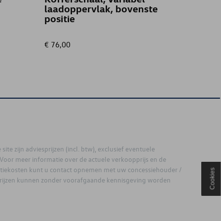
laadoppervlak, bovenste
positie
€ 76,00
€ 210,
site zijn adviesprijzen (incl. btw), exclusief eventuele
. Voor meer informatie over de actuele verkoopprijs en de
latiekosten kunt u contact opnemen met uw concessiehouder /
Cookies
prijzen kunnen zonder voorafgaande kennisgeving worden