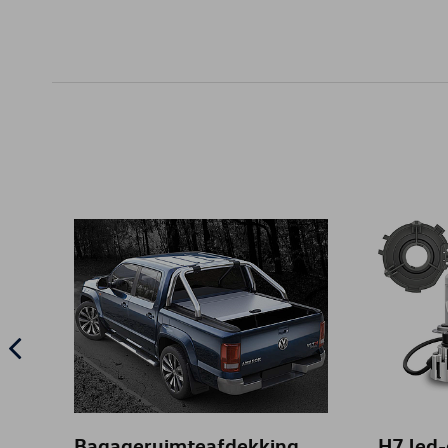
Bagageruimteafdekking,
H7 led-