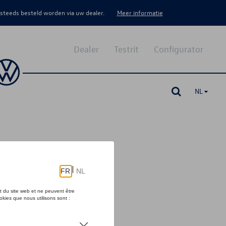
 steeds besteld worden via uw dealer.
Meer informatie
Dealer
Testrit
Configurator
NL