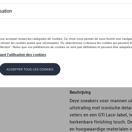
Dit product is momenteel niet op s
Maat
49 1/3
48
47 1/3
46 2/
41 1/3
40 2/3
40
39 1/
Contactee
Beschrijving
Deze sneakers voor mannen uit
uitstraling met iconische deta
veters en een GTI Lace-label, t
herkenbare finishing touch. 
en hoogwaardige materialen vo