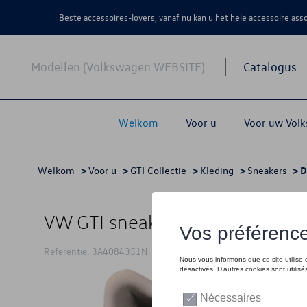
Beste accessoires-lovers, vanaf nu kan u het hele accessoire as
Modellen (Volkswagen WEBSITE)
Catalogus
Welkom
Voor u
Voor uw Vol
Welkom
>
Voor u
>
GTI Collectie
>
Kleding
>
Sneakers
> D
VW GTI sneakers voor heren, wit
Referentie: 3A4084351N