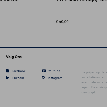
€ 40,00
Volg Ons
Facebook
Youtube
De prijzen op deze 
installatiekosten
LinkedIn
Instagram
eventuele instal
agent. De advies
gewijzigd.