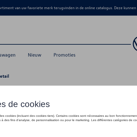
sortiment van uw favoriete merk terugvinden in de online catalogus. Deze kunnen
kswagen
Nieuw
Promoties
etail
 - 42 2/3
€ 120,00