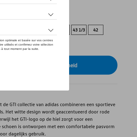
tock
3
46
45 1/3
44 2/3
44
43 1/3
42
3
r uw dealer voor beschikbaarheid
 de GTI collectie van adidas combineren een sportieve
ils. Het witte design wordt geaccentueerd door rode
erwijl het GTI-logo op de hiel zorgt voor een
De schoen is ontworpen met een comfortabele pasvorm
or dagelijks gebruik.