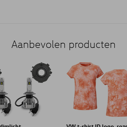
Aanbevolen producten
dimlicht
VW t-shirt ID logo, roz