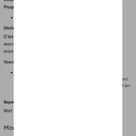
Pluspunten
Veiligheid, grip, mobiliteit in alle weersomstandigheden
Disclaimer
D'Ieteren Automotive kan niet verantwoordelijk gesteld
worden als de montage op het voertuig afwijkt van de
montage vermeld op het COC.
Voordelen
Veilig onderweg tijdens de winterse omstandigheden.
Wisseltijden van zomer- naar winterwielen aanzienlijk verkort
en wisselkosten verlaagd door te kiezen voor een winterset ipv
losse winterbanden.
Beperkingen
Niet voor de 79 kWh versie
Model(len)