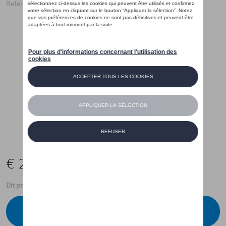
Referentie: 10AWCWV29A AX1
€ 2.599,00
Dit product is momenteel niet op stock
Contacteer uw dealer voor beschikbaarheid