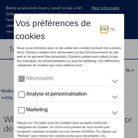
Beste accessoires-lovers, vanaf nu kan u het
Meer informatie
hele accessoire assortiment van uw
favoriete merk terugvinden in de online
catalogus. Deze kunnen steeds besteld
worden via uw dealer.
Toggle navigation
NL
Welkom
>
Catalogus Volkswagen
>
Velgen en banden
>
Kits velgen met banden
>
Winterkits
> Detail
WINTERWIELENSET 19" (Niet voor
de 79 kWh versie)