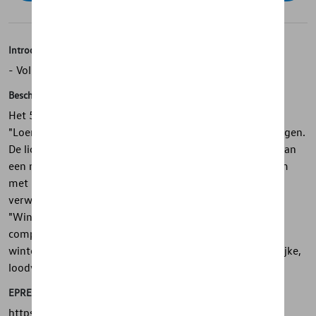
Introductie
- Volkswagen Origineel "Loen" compleet winterwiel
Beschrijving
Het 5-dubbelspaaks design van de originele Volkswagen
"Loen" complete winterwielsets accentueert uw Volkswagen.
De lichtmetalen velg van het complete wiel is gemaakt van
een materiaalmix van aluminium, magnesium en silicium
met behulp van complexe giettechnologie en hoge
verwerkingskwaliteit. De high-performance band
"WinterContact TS 850 P ? ContiSeal" van Continental
completeert het Volkswagen Original "Loen" complete
winterwiel. De montage vindt plaats met milieuvriendelijke,
loodvrije balanceergewichten van zink.
EPREL
https://eprel.ec.europa.eu/screen/product/tyres/482975