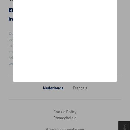
Facebook
Youtube
LinkedIn
Instagram
De prijzen op deze site zijn adviesprijzen (incl. btw), exclusief
eventuele installatiekosten. Voor meer informatie over de
actuele verkoopprijs en de eventuele installatiekosten kunt u
contact opnemen met uw concessiehouder / agent. De
adviesprijzen kunnen zonder voorafgaande kennisgeving
worden gewijzigd.
Nederlands
Français
Cookie Policy
Privacybeleid
Wettelijke bepalingen