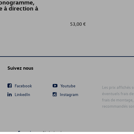
onogramme,
e à direction à
53,00 €
Suivez nous
Facebook
Youtube
Les prix affichés 
éventuels frais de
LinkedIn
Instagram
frais de montage,
recommandés sont
Français
Nederlands