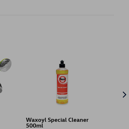
Waxoyl Special Cleaner
Attel
500ml
(kit), 