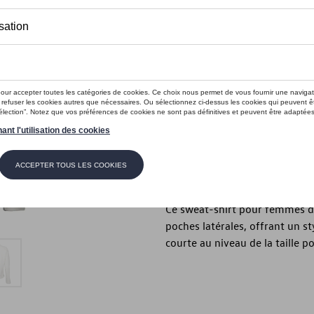
Ce produit n'est actuellement pas 
Taille
XL
L
M
S
Vérifiez la disp
Description
Ce sweat-shirt pour femmes de 
poches latérales, offrant un st
courte au niveau de la taille p