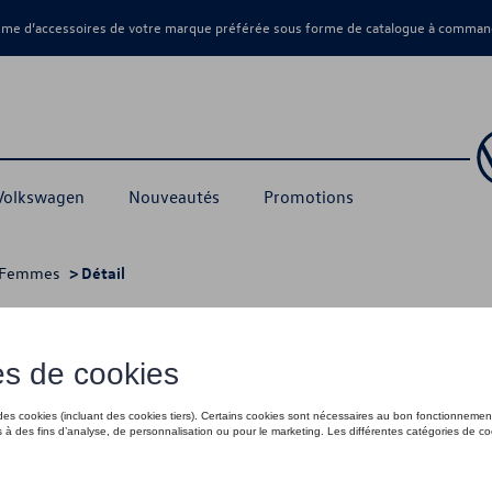
amme d’accessoires de votre marque préférée sous forme de catalogue à command
 Volkswagen
Nouveautés
Promotions
Femmes
> Détail
 XS
45,00 €