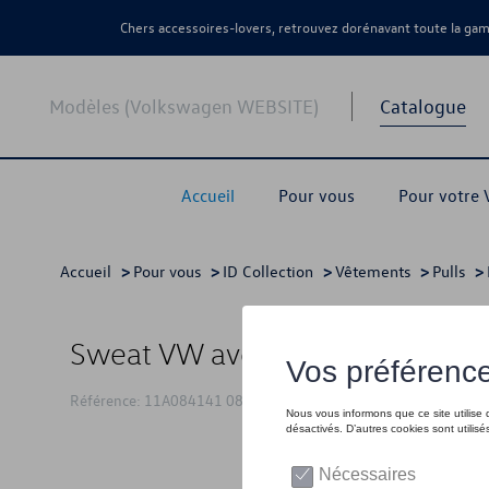
Chers accessoires-lovers, retrouvez dorénavant toute la g
Modèles (Volkswagen WEBSITE)
Catalogue
Accueil
Pour vous
Pour votre
Accueil
>
Pour vous
>
ID Collection
>
Vêtements
>
Pulls
>
Sweat VW avec logo ID, blanc -
Référence: 11A084141 084