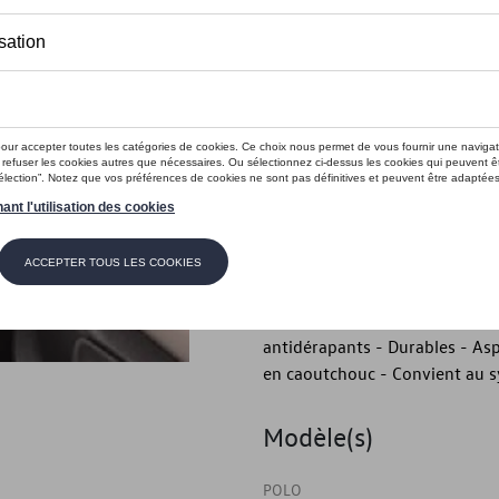
Ce produit n'est actuellement pas 
Vérifiez la disp
Introduction
Tapis de sol textile Optimat :
Description
Tapis de sol textiles Optimat :
- Jeu de 4 pour l'avant et l'ar
antidérapants - Durables - Aspe
en caoutchouc - Convient au 
Modèle(s)
POLO