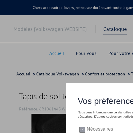
Chers accessoires-lovers, retrouvez dorénavant toute la g
Modèles (Volkswagen WEBSITE)
Catalogue
Accueil
Pour vous
Pour votre
Accueil
>
Catalogue Volkswagen
>
Confort et protection
>
T
Tapis de sol textiles, Optimat, se
Référence: 6R1061445 WGK