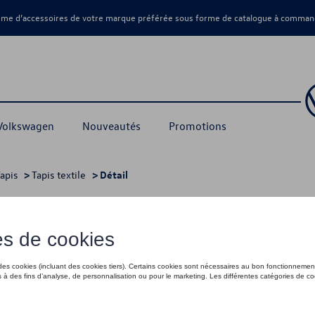
amme d’accessoires de votre marque préférée sous forme de catalogue à command
 Volkswagen
Nouveautés
Promotions
apis
>
Tapis textile
> Détail
t pour avant et arrière, Noir
94,00 €