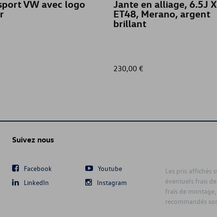
sport VW avec logo
Jante en alliage, 6.5J 
r
ET48, Merano, argent
brillant
230,00 €
Suivez nous
Facebook
Youtube
Les prix affichés 
éventuels frais de
LinkedIn
Instagram
frais de montage,
recommandés sont