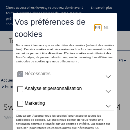
Chers accessoires-lovers, retrouvez dorénavant
En savoir plus
toute la gamme d’accessoires de votre marque
préférée sous forme de catalogue à
commander auprès de votre concessionaire.
Toggle navigation
FR
Accueil
>
Pour vous
>
ID Collection
>
Vêtements
>
Pulls
>
Femmes
> Détail
Sweat VW avec logo ID, blanc - M
Référence: 11A084141B 084