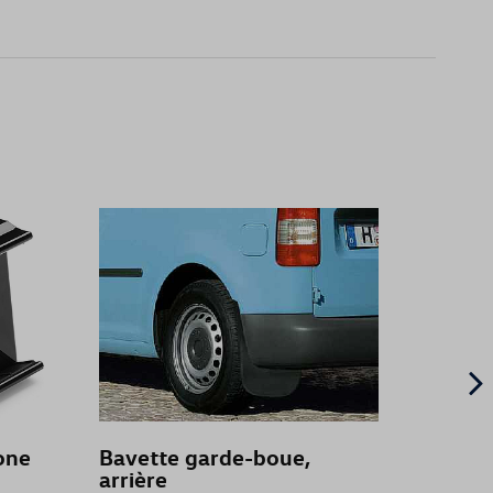
one
Bavette garde-boue,
Bavet
arrière
face