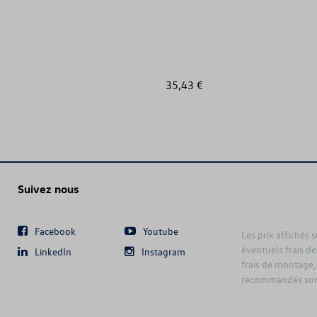
35,43 €
Suivez nous
Facebook
Youtube
Les prix affichés 
éventuels frais de
LinkedIn
Instagram
frais de montage,
recommandés sont