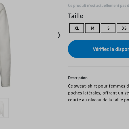
Ce produit n'est actuellement pas 
Taille
XL
M
S
XS
Vérifiez la disp
Description
Ce sweat-shirt pour femmes de 
poches latérales, offrant un st
courte au niveau de la taille p