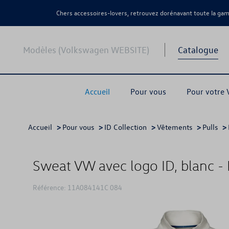
Chers accessoires-lovers, retrouvez dorénavant toute la g
Modèles (Volkswagen WEBSITE)
Catalogue
Accueil
Pour vous
Pour votre
Accueil
>
Pour vous
>
ID Collection
>
Vêtements
>
Pulls
>
Sweat VW avec logo ID, blanc - 
Référence: 11A084141C 084