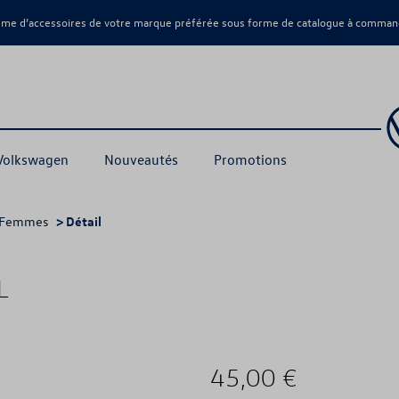
amme d’accessoires de votre marque préférée sous forme de catalogue à command
 Volkswagen
Nouveautés
Promotions
Femmes
> Détail
L
45,00 €