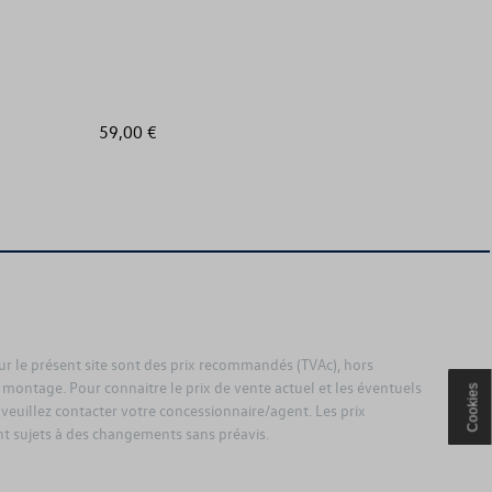
59,00 €
54,99 €
sur le présent site sont des prix recommandés (TVAc), hors
 montage. Pour connaitre le prix de vente actuel et les éventuels
Cookies
 veuillez contacter votre concessionnaire/agent. Les prix
 sujets à des changements sans préavis.