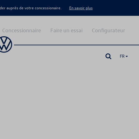
er auprès de votre concessionaire.
En savoir plus
Concessionnaire
Faire un essai
Configurateur
FR