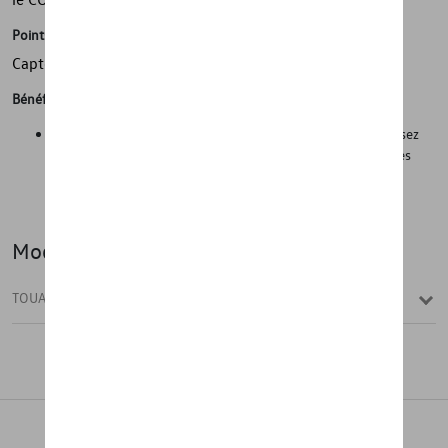
Points forts
Capteurs de pression TPMS inclus !
Bénéfices
Sécurité sur la route dans des conditions hivernales. Réduisez
considérablement les temps de changement entre les roues
d'été et d'hiver et réduisez les coûts de changement en
choisissant un kit d'hiver au lieu de pneus d'hiver séparés.
Modèle(s)
TOUAREG