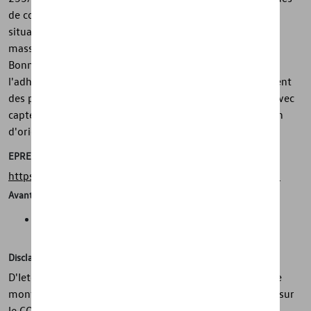
de conduite et son adhérence dans presque toutes les
situations de conduite. Le montage s'effectue avec des
masses d'équilibrage écologiques et sans plomb en zinc.
Bonne classe d'étiquetage des pneus de l'UE pour
l'adhérence sur sol mouillé. Faible résistance au roulement
des pneus pour une meilleure économie de carburant. Avec
capteur de contrôle de la pression des pneus Volkswagen
d'origine (TPMS).
EPREL
https://eprel.ec.europa.eu/screen/product/tyres/558425
Avantages
Sécurité, adhérence, mobilité dans toutes les conditions
météorologiques
Disclaimer
D'Ieteren Automotive ne peut être tenu responsable si le
montage sur le véhicule diffère du montage mentionné sur
le COC