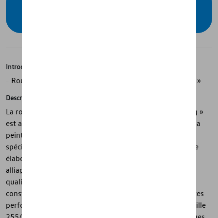
Vérifiez la disponibilité auprès de votre
concessionnaire
Introduction
- Roue d’hiver complète d’origine Volkswagen « Sebring »
Description
La roue complète d'hiver Volkswagen d'origine « Sebring »
est adaptée au design Volkswagen et impressionne par sa
peinture résistante à l'usure conformément aux
spécifications standard élevées. La technologie de coulée
élaborée et la haute qualité de traitement de la jante en
alliage léger ainsi que le mélange de matériaux de haute
qualité de la jante en aluminium, magnésium et silicium
constituent la qualité Volkswagen Original. Le pneu hautes
performances Continental WinterContact TS 870 P de taille
255/55 R19 111V XL se caractérise par ses caractéristiques