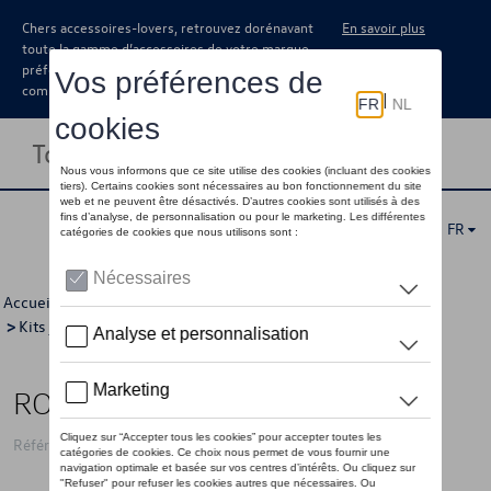
Chers accessoires-lovers, retrouvez dorénavant
En savoir plus
toute la gamme d’accessoires de votre marque
préférée sous forme de catalogue à
commander auprès de votre concessionaire.
Toggle navigation
FR
Accueil
>
Catalogue Volkswagen
>
Jantes et roues
>
Kits jantes avec pneus
>
Kits d'hiver
> Détail
ROUES HIVER 19"
Référence: 760WCWV29A Z49