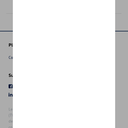
469,00 €
Plus d'informations
Conditions de vente
Suivez nous
Facebook
Youtube
LinkedIn
Instagram
Les prix affichés sur le présent site sont des prix recommandés
(TVAc), hors éventuels frais de montage. Pour connaitre le prix
de vente actuel et les éventuels frais de montage, veuillez
contacter votre concessionnaire/agent. Les prix recommandés