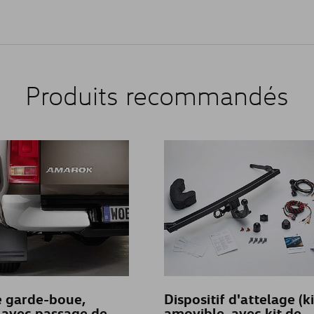
Produits recommandés
e garde-boue,
Dispositif d'attelage (ki
, avec passage de
amovible, avec kit de