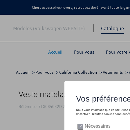
Chers accessoires-lovers, retrouvez dorénavant toute la g
Modèles (Volkswagen WEBSITE)
Catalogue
Accueil
Pour vous
Pour votre
Accueil
>
Pour vous
>
California Collection
>
Vêtements
>
Veste matelassé VW California, v
Référence: 7TG084032D 212