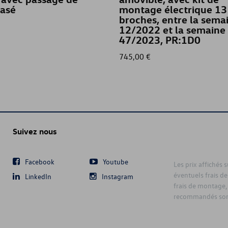
vasé
montage électrique 13
broches, entre la sema
12/2022 et la semaine
47/2023, PR:1D0
745,00 €
Suivez nous
Facebook
Youtube
Les prix affichés 
éventuels frais de
LinkedIn
Instagram
frais de montage,
recommandés sont