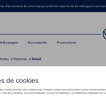
amme d’accessoires de votre marque préférée sous forme de catalogue à command
 Volkswagen
Nouveautés
Promotions
Vestes
>
Hommes
> Détail
ert - XL
90,00 €