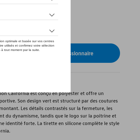
de stock
onibilité auprès de votre concessionnaire
tion California est conçu en polyester et offre un
sportive. Son design vert est structuré par des coutures
montant. Les détails contrastés sur la fermeture, les
ent du dynamisme, tandis que le logo sur la poitrine et
e identité forte. La tirette en silicone complète le style
rnia.