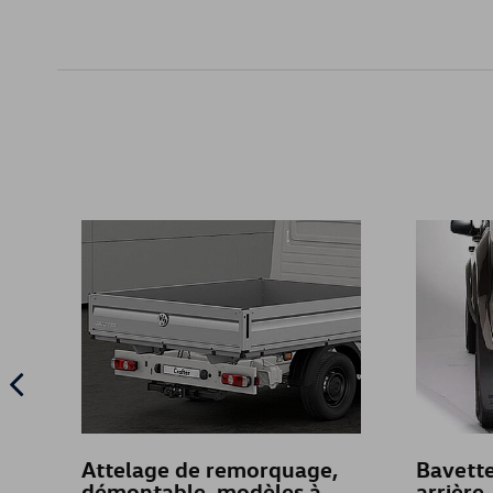
Attelage de remorquage,
Bavett
démontable, modèles à
arrière