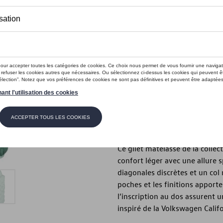
Ce produit n'est actuellement pas 
Taille
XXL
L
M
S
Vérifiez la disp
Description
Ce gilet matelassé de la collec
confort léger avec une allure 
diagonales discrètes et un col 
poches et les finitions apport
l’inscription au dos assurent un
inspiré de la Volkswagen Califo