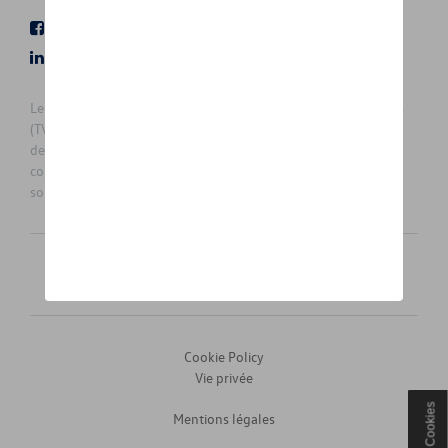
Facebook
Youtube
LinkedIn
Instagram
Les prix affichés sur le présent site sont des prix recommandés
(TVAc), hors éventuels frais de montage. Pour connaitre le prix
de vente actuel et les éventuels frais de montage, veuillez
contacter votre concessionnaire/agent. Les prix recommandés
sont sujets à des changements sans préavis.
Français
Nederlands
Cookie Policy
Vie privée
Cookies
Mentions légales