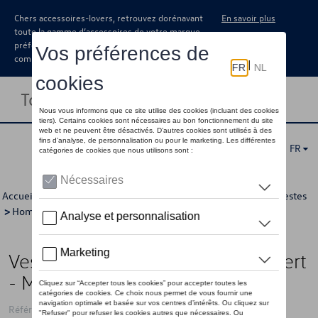
Chers accessoires-lovers, retrouvez dorénavant
En savoir plus
toute la gamme d’accessoires de votre marque
préférée sous forme de catalogue à
commander auprès de votre concessionaire.
Toggle navigation
FR
Accueil
>
Pour vous
>
California Collection
>
Vêtements
>
Vestes
>
Hommes
> Détail
Veste matelassé VW California, vert
- M
Référence: 7TG084032B 212