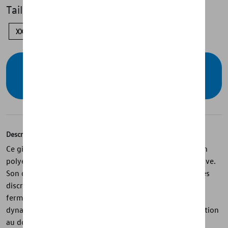
Taille
XXL
XL
L
S
Vérifiez la disponibilité auprès de votre
concessionnaire
Description
Ce gilet matelassé de la collection California est conçu en
polyester et offre un confort léger avec une allure sportive.
Son design vert est structuré par des coutures diagonales
discrètes et un col montant. Les détails contrastés sur la
fermeture, les poches et les finitions apportent du
dynamisme, tandis que le logo sur la poitrine et l’inscription
au dos assurent une identité forte. La tirette en silicone