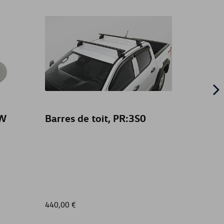
VW
Barres de toit, PR:3S0
Tapis 
empat
Anthr
440,00 €
72,00 €