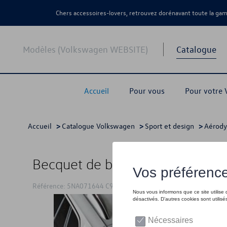
Chers accessoires-lovers, retrouvez dorénavant toute la g
Modèles (Volkswagen WEBSITE)
Catalogue
Accueil
Pour vous
Pour votre
Accueil
>
Catalogue Volkswagen
>
Sport et design
>
Aérod
Becquet de bord de toit
Référence: 5NA071644 C9A