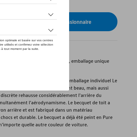
de stock
onibilité auprès de votre concessionnaire
 et LWB (COP R) en Pure White, emballage unique
et LWB (COP R) en blanc pur, emballage individuel Le
wagen d'origine est non seulement beau, mais aussi
t discrète rehausse considérablement l'arrière du
imultanément l'aérodynamisme. Le becquet de toit a
on arrière et est fabriqué dans un matériau
 chocs et durable. Le becquet a déjà été peint en Pure
n'importe quelle autre couleur de voiture.