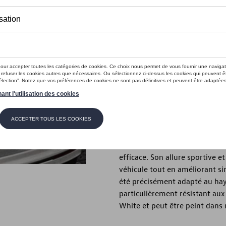
Ce produit n'est actuellement pas 
Vérifiez la disp
Introduction
Becquet VW326 Tiguan NF NWB
Description
Becquet VW326 Tiguan NF NWB 
becquet de bord de toit Volks
efficace. Son allure sportive e
véhicule tout en améliorant s
été précisément adapté au hay
particulièrement résistant aux
White et peut être peint dans 