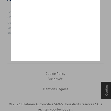
Les prix affichés sur le présent site sont des prix recommandés
(TVAc), hors éventuels frais de montage. Pour connaitre le prix
de vente actuel et les éventuels frais de montage, veuillez
contacter votre concessionnaire/agent. Les prix recommandés
sont sujets à des changements sans préavis.
Français
Nederlands
Cookie Policy
Vie privée
Cookies
Mentions légales
© 2026 D'Ieteren Automotive SA/NV. Tous droits réservés / Alle
rechten voorbehouden.