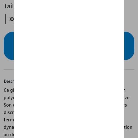
Taille
XXL
XL
M
S
Vérifiez la disponibilité auprès de votre
concessionnaire
Description
Ce gilet matelassé de la collection California est conçu en
polyester et offre un confort léger avec une allure sportive.
Son design vert est structuré par des coutures diagonales
discrètes et un col montant. Les détails contrastés sur la
fermeture, les poches et les finitions apportent du
dynamisme, tandis que le logo sur la poitrine et l’inscription
au dos assurent une identité forte. La tirette en silicone