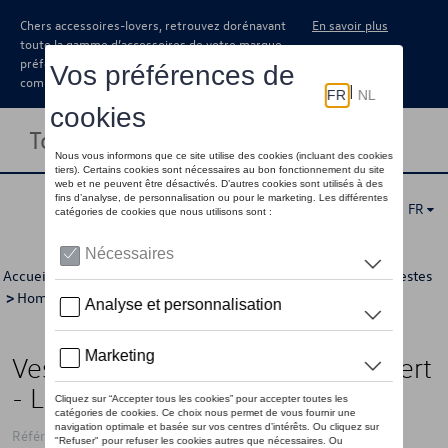
Chers accessoires-lovers, retrouvez dorénavant
En savoir plus
toute la gamme d’accessoires de votre marque
préférée sous forme de catalogue à
commander auprès de votre concessionaire.
Toggle navigation
FR
Accueil
>
Pour vous
>
California Collection
>
Vêtements
>
Vestes
>
Hommes
> Détail
Veste matelassé VW California, vert
- L
Référence: 7TG084032C 212