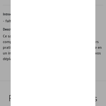
Introduction
- faltbarer Weekender
Description
Ce sac de voyage de la ID. Collection est pliable et ultra
compact, ce qui en fait un compagnon de voyage toujours
pratique à emporter. Léger et facile à ranger, il se déploie en
un instant pour offrir un espace supplémentaire lors de vos
déplacements.
Produits recommandés