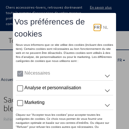
Chers accessoires-lovers, retrouvez dorénavant
En savoir plus
toute la gamme d’accessoires de votre marque
préférée sous forme de catalogue à
commander auprès de votre concessionaire.
Toggle navigation
FR
Accueil
>
Pour vous
>
ID Collection
>
Accessoires
> Détail
Sac de voyage VW avec logo ID,
bleu
Référence: 11A087300 287