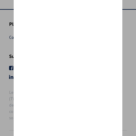
Plus d'informations
Conditions de vente
Suivez nous
Facebook
Youtube
LinkedIn
Instagram
Les prix affichés sur le présent site sont des prix recommandés
(TVAc), hors éventuels frais de montage. Pour connaitre le prix
de vente actuel et les éventuels frais de montage, veuillez
contacter votre concessionnaire/agent. Les prix recommandés
sont sujets à des changements sans préavis.