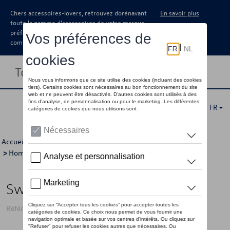
Chers accessoires-lovers, retrouvez dorénavant
En savoir plus
toute la gamme d’accessoires de votre marque
préférée sous forme de catalogue à
commander auprès de votre concessionaire.
Toggle navigation
FR
Accueil
>
Pour vous
>
"R" Collection
>
Vêtements
>
Pulls
>
Hommes
> Détail
Sweat-shirt VW logo « R », bleu
Référence: 3B4084141AE530