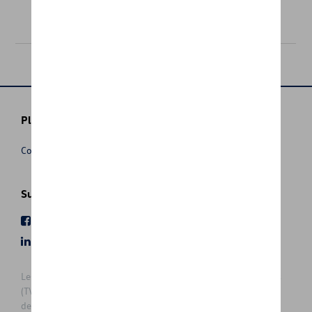
76,00 €
Plus d'informations
Conditions de vente
Suivez nous
Facebook
Youtube
LinkedIn
Instagram
Les prix affichés sur le présent site sont des prix recommandés
(TVAc), hors éventuels frais de montage. Pour connaitre le prix
de vente actuel et les éventuels frais de montage, veuillez