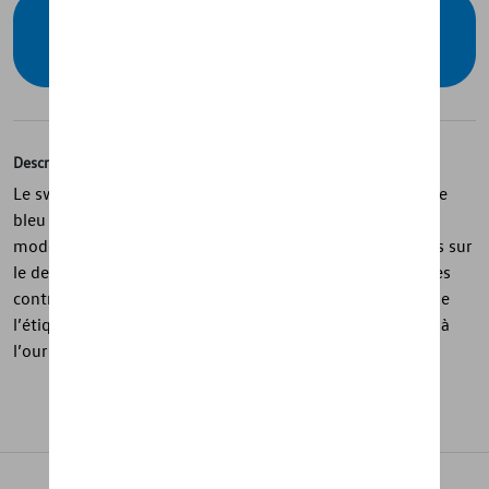
Vérifiez la disponibilité auprès de votre
concessionnaire
Description
Le sweat-shirt de la collection « R » est une pièce unisexe
bleu foncé en mélange coton et élasthanne, au style
moderne et sportif. Les coutures diagonales avec poches sur
le devant, les manches raglan et le col à pans avec bandes
contrastées apportent une touche dynamique, tandis que
l’étiquette R sur la couture latérale et le logo R imprimé à
l’ourlet signent discrètement la pièce.