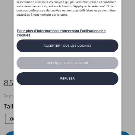
85,00 €
Ce produit n'est actuellement pas de stock
Taille
XXL
XL
L
M
S
XS