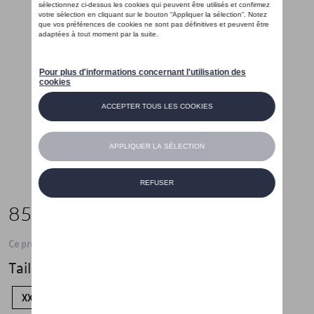
85,00 €
Ce produit n'est actuellement pas de stock
Taille
XXL
XL
L
M
S