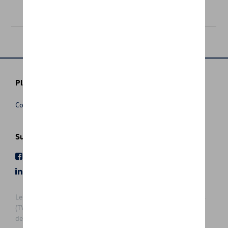
485,00 €
Plus d'informations
Conditions de vente
Suivez nous
Facebook
Youtube
LinkedIn
Instagram
Les prix affichés sur le présent site sont des prix recommandés
(TVAc), hors éventuels frais de montage. Pour connaitre le prix
de vente actuel et les éventuels frais de montage, veuillez