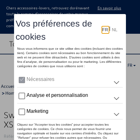
Chers accessoires-lovers, retrouvez dorénavant
En savoir plus
toute la gamme d’accessoires de votre marque
préférée sous forme de catalogue à
commander auprès de votre concessionaire.
Toggle navigation
FR
Accueil
>
Pour vous
>
"R" Collection
>
Vêtements
>
Pulls
>
Hommes
> Détail
Sweat-shirt VW logo « R », bleu -
XS
Référence: 3B4084141 530