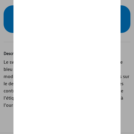
Vérifiez la disponibilité auprès de votre
concessionnaire
Description
Le sweat-shirt de la collection « R » est une pièce unisexe
bleu foncé en mélange coton et élasthanne, au style
moderne et sportif. Les coutures diagonales avec poches sur
le devant, les manches raglan et le col à pans avec bandes
contrastées apportent une touche dynamique, tandis que
l’étiquette R sur la couture latérale et le logo R imprimé à
l’ourlet signent discrètement la pièce.