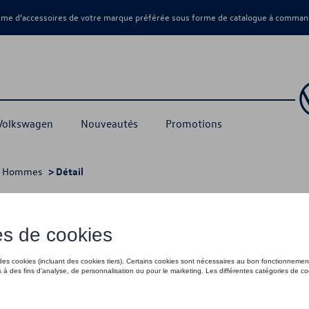
amme d’accessoires de votre marque préférée sous forme de catalogue à command
 Volkswagen
Nouveautés
Promotions
>
Hommes
> Détail
- L
85,00 €