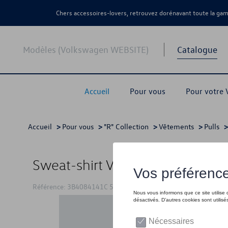
Chers accessoires-lovers, retrouvez dorénavant toute la g
Modèles (Volkswagen WEBSITE)
Catalogue
Accueil
Pour vous
Pour votre
Accueil
>
Pour vous
>
"R" Collection
>
Vêtements
>
Pulls
Sweat-shirt VW logo « R », bleu 
Référence: 3B4084141C 530