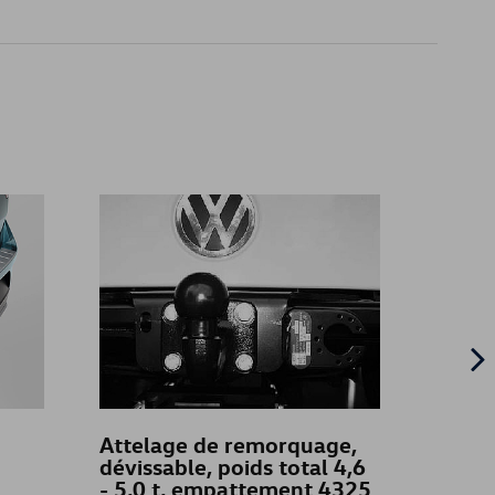
Attelage de remorquage,
Houss
dévissable, poids total 4,6
faute
- 5,0 t, empattement 4325
Califo