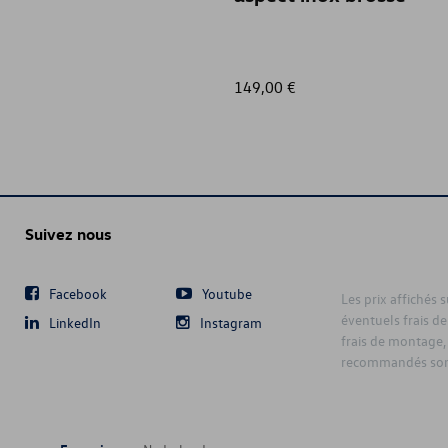
149,00 €
Suivez nous
Facebook
Youtube
Les prix affichés 
éventuels frais de
LinkedIn
Instagram
frais de montage,
recommandés sont