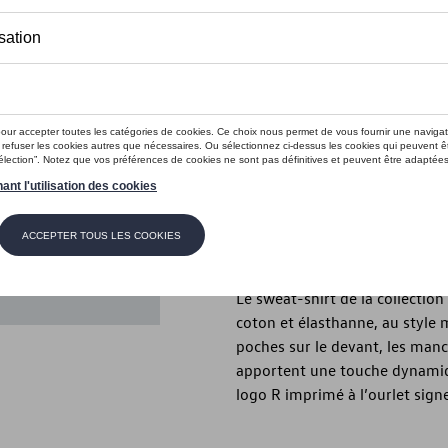
Ce produit n'est actuellement pas 
Taille
XXL
XL
M
S
Vérifiez la disp
Description
Le sweat-shirt de la collectio
coton et élasthanne, au style 
poches sur le devant, les manc
apportent une touche dynamique
logo R imprimé à l’ourlet sign