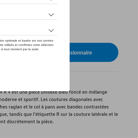
de stock
XS
onibilité auprès de votre concessionnaire
n « R » est une pièce unisexe bleu foncé en mélange
moderne et sportif. Les coutures diagonales avec
hes raglan et le col à pans avec bandes contrastées
, tandis que l’étiquette R sur la couture latérale et le
ent discrètement la pièce.