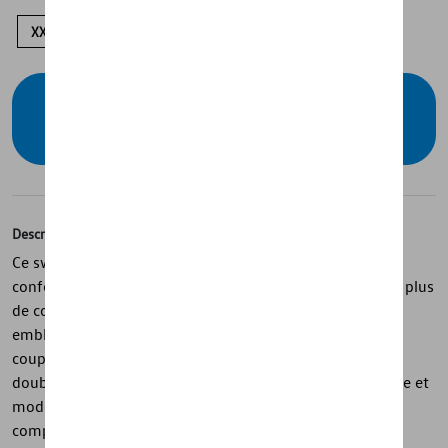
XXL
XL
L
S
Vérifiez la disponibilité auprès de votre
concessionnaire
Description
Ce sweat à capuche unisexe de la collection Golf est
confectionné en 100 % coton avec intérieur brossé pour plus
de confort. Sa base grise met en valeur l’imprimé
emblématique « Golf - Made by Life. Made for Life ». Sa
coupe décontractée, sa poche kangourou et sa capuche
double avec intérieur jaune en font une pièce confortable et
moderne. Les cordons bicolores et l’étiquette discrète
complètent le design inspiré de la Volkswagen Golf.