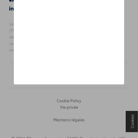
LinkedIn
Instagram
Les prix affichés sur le présent site sont des prix recommandés
(TVAc), hors éventuels frais de montage. Pour connaitre le prix
de vente actuel et les éventuels frais de montage, veuillez
contacter votre concessionnaire/agent. Les prix recommandés
sont sujets à des changements sans préavis.
Français
Nederlands
Cookie Policy
Vie privée
Cookies
Mentions légales