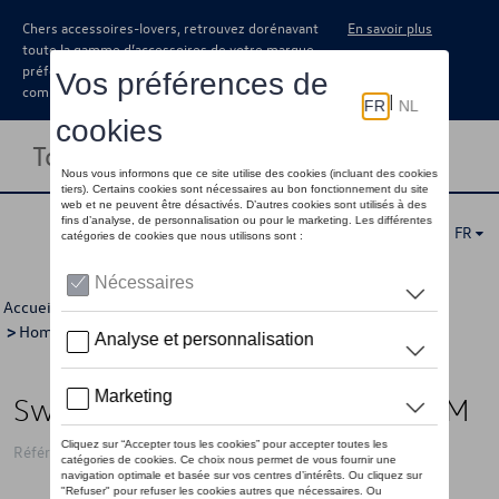
Chers accessoires-lovers, retrouvez dorénavant
En savoir plus
toute la gamme d’accessoires de votre marque
préférée sous forme de catalogue à
commander auprès de votre concessionaire.
Toggle navigation
FR
Accueil
>
Pour vous
>
Golf Collection
>
Vêtements
>
Pulls
>
Hommes
> Détail
Sweat à capuche VW Golf, gris - M
Référence: 5HG084130B 530