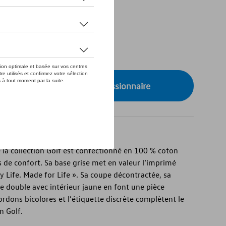
de stock
onibilité auprès de votre concessionnaire
la collection Golf est confectionné en 100 % coton
s de confort. Sa base grise met en valeur l’imprimé
Life. Made for Life ». Sa coupe décontractée, sa
 double avec intérieur jaune en font une pièce
rdons bicolores et l’étiquette discrète complètent le
n Golf.