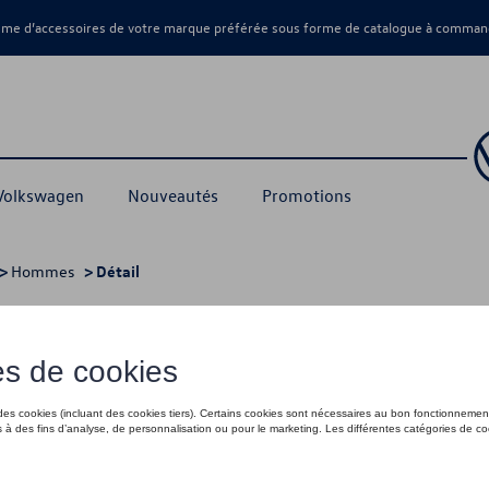
amme d’accessoires de votre marque préférée sous forme de catalogue à command
 Volkswagen
Nouveautés
Promotions
>
Hommes
> Détail
 S
80,01 €