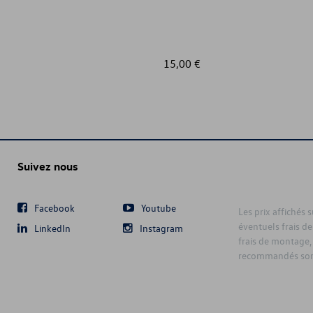
15,00 €
Suivez nous
Facebook
Youtube
Les prix affichés 
éventuels frais de
LinkedIn
Instagram
frais de montage,
recommandés sont