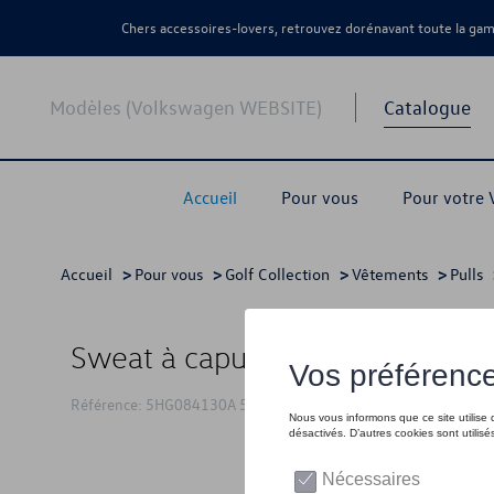
Chers accessoires-lovers, retrouvez dorénavant toute la g
Modèles (Volkswagen WEBSITE)
Catalogue
Accueil
Pour vous
Pour votre
Accueil
>
Pour vous
>
Golf Collection
>
Vêtements
>
Pulls
Sweat à capuche VW Golf, gris -
Référence: 5HG084130A 530