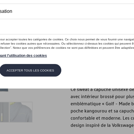
Ce produit n'est actuellement pas 
Taille
XXL
XL
L
M
Vérifiez la disp
Description
Ce sweat à capuche unisexe de 
avec intérieur brossé pour plu
emblématique « Golf - Made by 
poche kangourou et sa capuche
confortable et moderne. Les co
design inspiré de la Volkswage