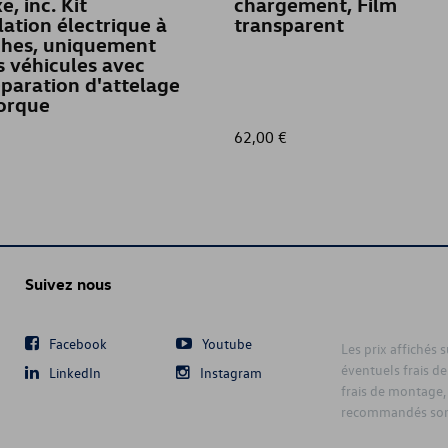
xe, inc. Kit
chargement, Film
TRANSPORTER MULTIVAN 6.1
llation électrique à
transparent
ches, uniquement
s véhicules avec
TRANSPORTER PICK-UP
paration d'attelage
orque
TRANSPORTER PICK-UP 6.1
62,00 €
Suivez nous
Facebook
Youtube
Les prix affichés 
éventuels frais de
LinkedIn
Instagram
frais de montage,
recommandés sont