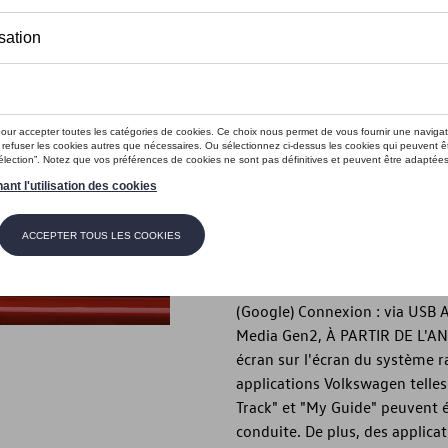
En stock
Contactez vo
Introduction
Document d'activation pour l'a
Description
Document d'activation pour l'a
Regroupement des 3 normes : «
(Google) Connexion : via USB 
Media Gen2, À PARTIR DE L'AN
écran sur l'écran du système 
applications Volkswagen telles 
Track" et "My Guide" peuvent é
conduite. De plus, des applic