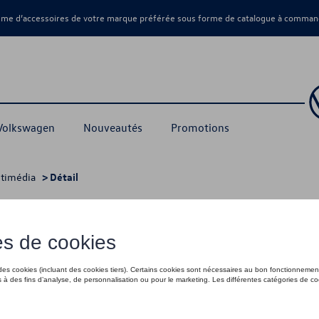
amme d’accessoires de votre marque préférée sous forme de catalogue à command
 Volkswagen
Nouveautés
Promotions
ltimédia
> Détail
pConnect
85,00 €