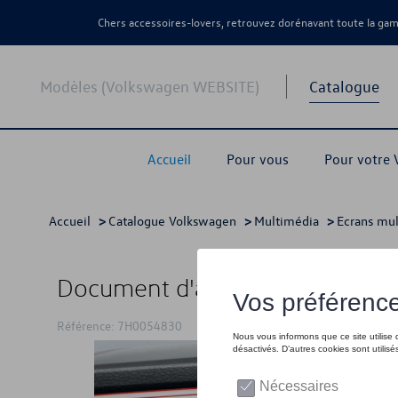
Chers accessoires-lovers, retrouvez dorénavant toute la g
Modèles (Volkswagen WEBSITE)
Catalogue
Accueil
Pour vous
Pour votre
Accueil
>
Catalogue Volkswagen
>
Multimédia
>
Ecrans mu
Document d'activation pour Ap
Référence: 7H0054830