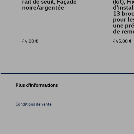
rail de seuil, Façade
(kit), Fi
noire/argentée
d'insta
13 bro
pour le
une pré
de rem
44,00 €
445,00 €
Plus d'informations
Conditions de vente