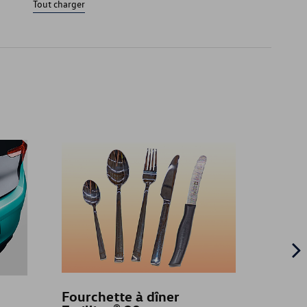
Tout charger
E
OR
Fourchette à dîner
Playm