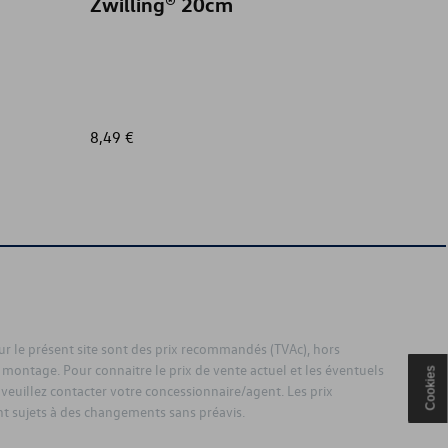
Zwilling® 20cm
8,49 €
35,01 €
sur le présent site sont des prix recommandés (TVAc), hors
 montage. Pour connaitre le prix de vente actuel et les éventuels
Cookies
 veuillez contacter votre concessionnaire/agent. Les prix
 sujets à des changements sans préavis.