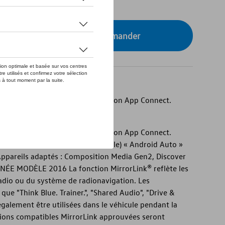
tre concessionnaire pour commander
ctivation rétroactive de la fonction App Connect.
ctivation rétroactive de la fonction App Connect.
 MirrorLink® » « CarPlay » (Apple) « Android Auto »
Appareils adaptés : Composition Media Gen2, Discover
NÉE MODÈLE 2016 La fonction MirrorLink® reflète les
radio ou du système de radionavigation. Les
que "Think Blue. Trainer.", "Shared Audio", "Drive &
galement être utilisées dans le véhicule pendant la
ations compatibles MirrorLink approuvées seront