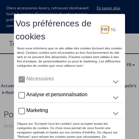
Chers accessoires-lovers, retrouvez dorénavant
En savoir plus
toute la gamme d’accessoires de votre marque
préférée sous forme de catalogue à
commander auprès de votre concessionaire.
Toggle navigation
FR
Accueil
>
Pour vous
>
"R" Collection
>
Vêtements
>
T-shirts/polo's
>
Hommes
> Détail
Polo VW avec "R" logo, noir
Référence: 5H6084230AF