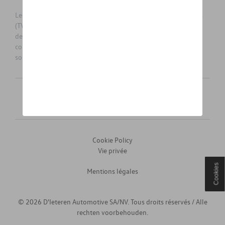
Les prix affichés sur le présent site sont des prix recommandés
(TVAc), hors éventuels frais de montage. Pour connaitre le prix
de vente actuel et les éventuels frais de montage, veuillez
contacter votre concessionnaire/agent. Les prix recommandés
sont sujets à des changements sans préavis.
Français
Nederlands
Cookie Policy
Vie privée
Cookies
Mentions légales
© 2026 D'Ieteren Automotive SA/NV. Tous droits réservés / Alle
rechten voorbehouden.