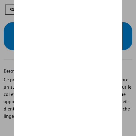
3XL
XXL
XL
L
M
S
Vérifiez la disponibilité auprès de votre
concessionnaire
Description
Ce polo noir de la collection « R » est en coton fin et arbore
un subtil logo R noir sur la poitrine. Les rayures bleues sur le
col et les manches ainsi que la patte de boutonnage bleue
apportent une touche de fraîcheur et de sportivité. Conseils
d'entretien : laver en machine à 30°. Ne pas sécher au sèche-
linge.