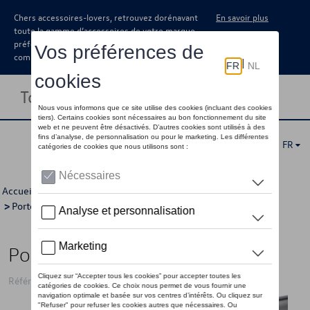
Chers accessoires-lovers, retrouvez dorénavant
En savoir plus
toute la gamme d’accessoires de votre marque
préférée sous forme de catalogue à
commander auprès de votre concessionaire.
Toggle navigation
FR
Accueil
>
Catalogue Volkswagen
>
Transport
>
Porte-tout
>
Porte-tout
> Détail
Porte-tout, Rainure en T
Référence: 5G9071151A