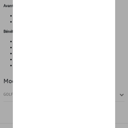
Avantages
"Espace de transport maximal
Extension de l'espace du coffre"
Bénéfices
Confort de voyage amélioré
Installation facile
Pas besoin de louer des skis ou des snowboards
Peut être utilisé pour plusieurs accessoires
Montage facile
Modèle(s)
GOLF VARIANT