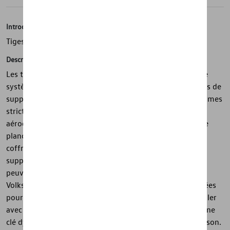
Introduction
Tiges de support
Description
Les tiges de support Volkswagen d'origine constituent le
système de base idéal pour tous les accessoires. Les tiges de
support, qui ont été testées City Crash Plus selon les normes
strictes de Volkswagen, ont un profil en aluminium
aérodynamique sur lequel, par exemple, des supports de
planche de surf, de vélo, de ski et de snowboard ou les
coffres de toit pratiques peuvent être fixés. Les tiges de
support sont livrées complètement pré-assemblées et
peuvent être facilement fixées aux rails de toit de votre
Volkswagen. Les tiges de support peuvent être verrouillées
pour éviter le vol. Le profil aérodynamique facile à installer
avec une surface structurée minimise le bruit du vent. Une
clé dynamométrique est également incluse dans la livraison.