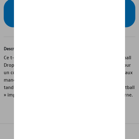
Vérifiez la disponibilité auprès de votre
concessionnaire
Description
Ce t-shirt bleu foncé de la collection Volkswagen « Football
Drop » est confectionné en jersey simple 100 % coton pour
un confort optimal au quotidien. Les bordures blanches aux
manches et à l’encolure apportent une touche sportive,
tandis que le grand logo VW et le slogan « We Drive Football
» imprimés à l’avant créent un look dynamique et moderne.