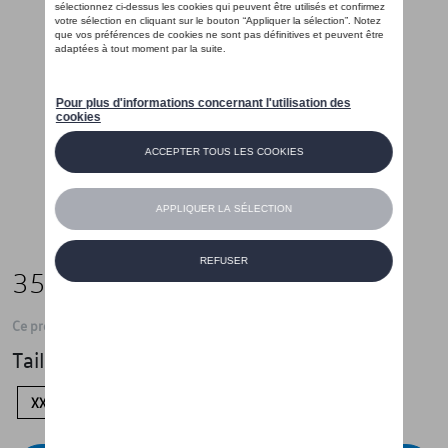
35,01 €
Ce produit n'est actuellement pas de stock
Taille
XXL
L
M
S
XS