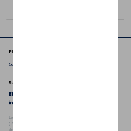
27,44 €
Plus d'informations
Conditions de vente
Suivez nous
Facebook
Youtube
LinkedIn
Instagram
Les prix affichés sur le présent site sont des prix recommandés
(TVAc), hors éventuels frais de montage. Pour connaitre le prix
de vente actuel et les éventuels frais de montage, veuillez