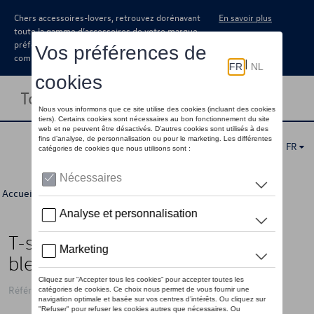
Chers accessoires-lovers, retrouvez dorénavant
En savoir plus
toute la gamme d’accessoires de votre marque
préférée sous forme de catalogue à
commander auprès de votre concessionaire.
Toggle navigation
FR
Accueil
>
Pour vous
>
Football Collection
> Détail
T-shirt VW « We Drive Football »,
bleu - XL
Référence: 3B6084200D 530