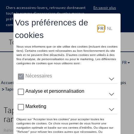
Chers accessoires-lovers, retrouvez dorénavant
En savoir plus
toute la gamme d’accessoires de votre marque
préférée sous forme de catalogue à
commander auprès de votre concessionaire.
Toggle navigation
FR
Accueil
>
Catalogue Volkswagen
>
Confort et protection
>
Tapis
>
Tapis textile
> Détail
Tapis de sol textiles, centre, 1ère
rangée de sièges, Premium
Référence: 7E0061273 WGK