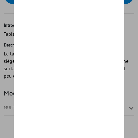
Introduction
Tapis de sol textiles
Description
Le tapis de sol textile monobloc pour la 1ère rangée de
sièges est parfaitement adapté au véhicule. Il possède une
surface de haute qualité avec un tapis à poils épais et est
peu odorant.
Modèle(s)
MULTIVAN