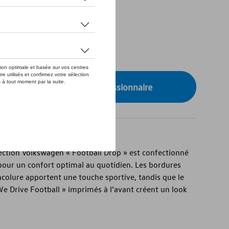
de stock
XS
onibilité auprès de votre concessionnaire
llection Volkswagen « Football Drop » est confectionné
pour un confort optimal au quotidien. Les bordures
colure apportent une touche sportive, tandis que le
e Drive Football » imprimés à l’avant créent un look