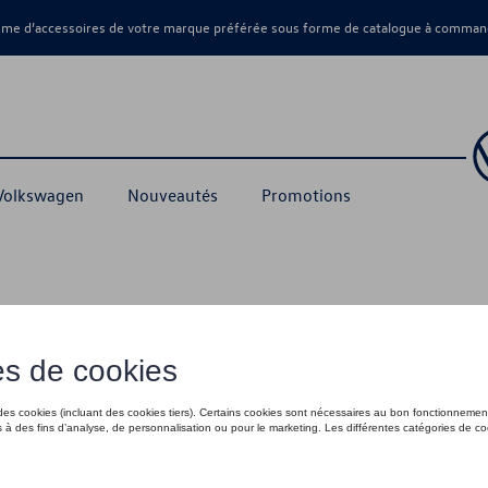
amme d’accessoires de votre marque préférée sous forme de catalogue à command
 Volkswagen
Nouveautés
Promotions
, bleu - S
35,01 €