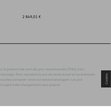
2 849,01 €
219,00
sur le présent site sont des prix recommandés (TVAc), hors
 montage. Pour connaitre le prix de vente actuel et les éventuels
Cookies
 veuillez contacter votre concessionnaire/agent. Les prix
 sujets à des changements sans préavis.