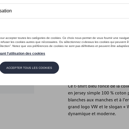
Ce produit n'est actuellement pas 
Taille
XXL
XL
L
M
Vérifiez la disp
Description
Ce t-shirt bleu foncé de la co
en jersey simple 100 % coton 
blanches aux manches et à l’en
grand logo VW et le slogan « W
dynamique et moderne.