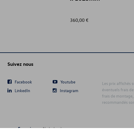
360,00 €
Suivez nous
Facebook
Youtube
Les prix affichés 
éventuels frais de
LinkedIn
Instagram
frais de montage,
recommandés sont
Français
Nederlands