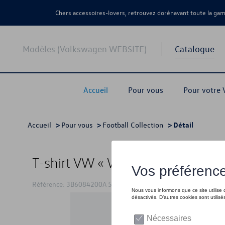
Chers accessoires-lovers, retrouvez dorénavant toute la g
Modèles (Volkswagen WEBSITE)
Catalogue
Accueil
Pour vous
Pour votre
Accueil
>
Pour vous
>
Football Collection
> Détail
T-shirt VW « We Drive Football »
Référence: 3B6084200A 530