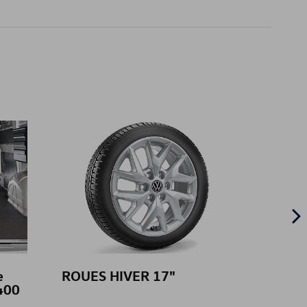
e
ROUES HIVER 17"
Film 
400
blanc