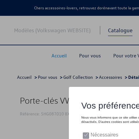
Chers accessoires-lovers, retrouvez dorénavant toute la g
Modèles (Volkswagen WEBSITE)
Catalogue
Accueil
Pour vous
Pour votre
Accueil
>
Pour vous
>
Golf Collection
>
Accessoires
> Détai
Porte-clés VW Golf 2012
Référence: 5HG087010 8XP