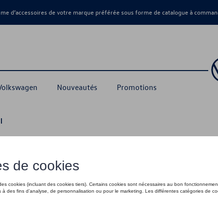
amme d’accessoires de votre marque préférée sous forme de catalogue à command
 Volkswagen
Nouveautés
Promotions
l
9,99 €