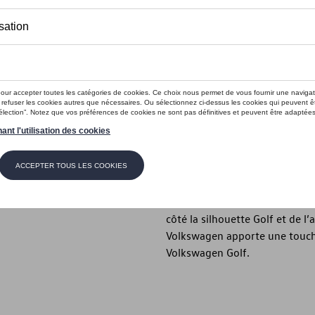
Ce produit n'est actuellement pas 
Vérifiez la disp
Introduction
- Porte-clés au design Golf
Description
Ce porte-clés rouge de la collec
se compose d’un cordon coloré
côté la silhouette Golf et de l
Volkswagen apporte une touch
Volkswagen Golf.