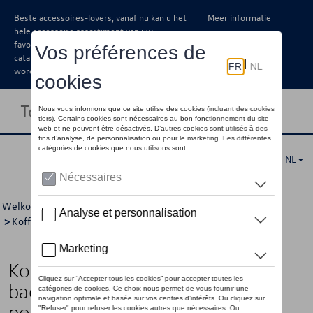
Beste accessoires-lovers, vanaf nu kan u het
Meer informatie
hele accessoire assortiment van uw
favoriete merk terugvinden in de online
catalogus. Deze kunnen steeds besteld
worden via uw dealer.
Toggle navigation
NL
Welkom
>
Catalogus Volkswagen
>
Comfort en bescherming
>
Kofferschalen
> Detail
Kofferschaal, Variabele/vlakke
bagageruimtebodem, bovenste
positie