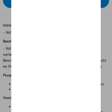
Contacteer uw dealer om te bestellen
Introductie
- Volkswagen originele bagageruimtebekleding
Beschrijving
- Volkswagen originele bagageruimtebekleding - Voor
variabele bagageruimtebodems, bovenste positie -
Beschermt tegen vocht en vuil - Antislip - Oprolbaar - Licht
en flexibel - Op maat gemaakt - Met voertuigbelettering
Pluspunten
Netheid en bescherming van de originele staat van de wagen
Tijdswinst bij kuisen van de wagen
Voordelen
De (hoge) zijwanden voorkomen het vervuilen van de
bagageruimte bij het vervoer van natte of vuile voorwerpen