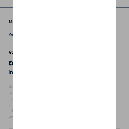
Meer info
Verkoopsvoorwaarden
Volg Ons
Facebook
Youtube
LinkedIn
Instagram
De prijzen op deze site zijn adviesprijzen (incl. btw), exclusief
eventuele installatiekosten. Voor meer informatie over de
actuele verkoopprijs en de eventuele installatiekosten kunt u
contact opnemen met uw concessiehouder / agent. De
adviesprijzen kunnen zonder voorafgaande kennisgeving
worden gewijzigd.