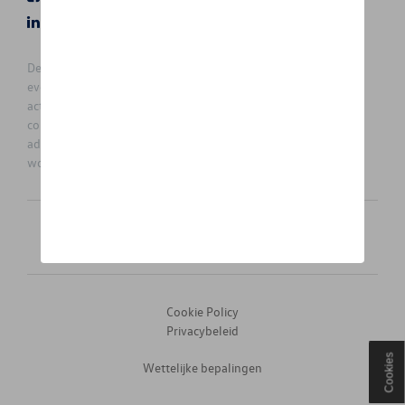
LinkedIn
Instagram
De prijzen op deze site zijn adviesprijzen (incl. btw), exclusief
eventuele installatiekosten. Voor meer informatie over de
actuele verkoopprijs en de eventuele installatiekosten kunt u
contact opnemen met uw concessiehouder / agent. De
adviesprijzen kunnen zonder voorafgaande kennisgeving
worden gewijzigd.
Nederlands
Français
Cookie Policy
Privacybeleid
Cookies
Wettelijke bepalingen