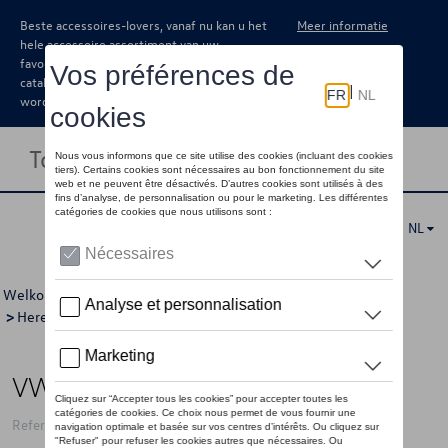
Beste accessoires-lovers, vanaf nu kan u het
Meer informatie
hele accessoire assortiment van uw
favoriete merk terugvinden in de online
catalogus. Deze kunnen steeds besteld
worden via uw dealer.
Toggle navigation
NL
Welkom
>
Voor u
>
California Collectie
>
Kleding
>
Jassen
>
Heren
> Detail
VW sportjas California, groen - S
Referentie: 7TG084003A 212