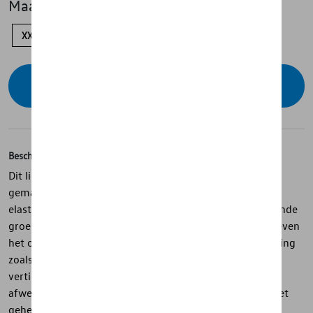
Maat
XXL
XL
L
M
Contacteer uw dealer voor beschikbaarheid
Beschrijving
Dit lichtgewicht sportjas uit de California-collectie is
gemaakt van een comfortabele mix van polyester en
elastaan en biedt een soepele, sportieve fit. Contrasterende
groene accenten aan capuchon, manchetten en zoom geven
het ontwerp een frisse uitstraling, terwijl subtiele branding
zoals het ton-sur-ton California-logo op de mouw en de
verticale print op de borst zorgen voor een verfijnde
afwerking. De ritssluiting met siliconen trekker maakt het
geheel functioneel en modern, geïnspireerd op de