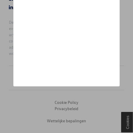
LinkedIn
Instagram
De prijzen op deze site zijn adviesprijzen (incl. btw), exclusief
eventuele installatiekosten. Voor meer informatie over de
actuele verkoopprijs en de eventuele installatiekosten kunt u
contact opnemen met uw concessiehouder / agent. De
adviesprijzen kunnen zonder voorafgaande kennisgeving
worden gewijzigd.
Nederlands
Français
Cookie Policy
Privacybeleid
Cookies
Wettelijke bepalingen