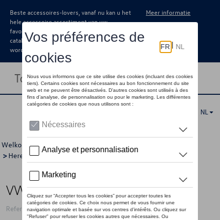
Beste accessoires-lovers, vanaf nu kan u het
Meer informatie
hele accessoire assortiment van uw
favoriete merk terugvinden in de online
catalogus. Deze kunnen steeds besteld
worden via uw dealer.
Toggle navigation
NL
Welkom
>
Voor u
>
California Collectie
>
Kleding
>
Jassen
>
Heren
> Detail
VW sportjas California, groen - L
Referentie: 7TG084003C 212