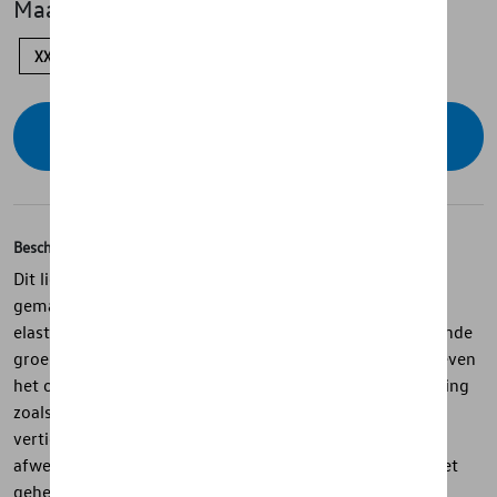
Maat
XXL
XL
M
S
Contacteer uw dealer voor beschikbaarheid
Beschrijving
Dit lichtgewicht sportjas uit de California-collectie is
gemaakt van een comfortabele mix van polyester en
elastaan en biedt een soepele, sportieve fit. Contrasterende
groene accenten aan capuchon, manchetten en zoom geven
het ontwerp een frisse uitstraling, terwijl subtiele branding
zoals het ton-sur-ton California-logo op de mouw en de
verticale print op de borst zorgen voor een verfijnde
afwerking. De ritssluiting met siliconen trekker maakt het
geheel functioneel en modern, geïnspireerd op de