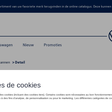
sortiment van uw favoriete merk terugvinden in de online catalogus. Deze kunnen
kswagen
Nieuw
Promoties
annen
> Detail
€ 80,01