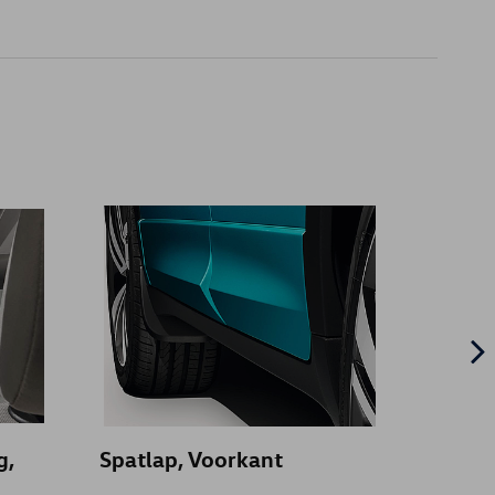
g,
Spatlap, Voorkant
VW fo