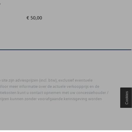
,
€ 50,00
€ 9,99
site zijn adviesprijzen (incl. btw), exclusief eventuele
. Voor meer informatie over de actuele verkoopprijs en de
latiekosten kunt u contact opnemen met uw concessiehouder /
Cookies
prijzen kunnen zonder voorafgaande kennisgeving worden