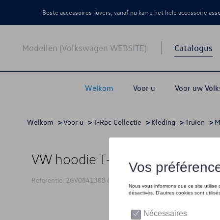
Beste accessoires-lovers, vanaf nu kan u het hele accessoire as
Modellen (Volkswagen WEBSITE)
Catalogus
Welkom
Voor u
Voor uw Vol
Welkom
>
Voor u
>
T-Roc Collectie
>
Kleding
>
Truien
>
M
VW hoodie T-Roc, geel - M
Referentie: 2GV084130B 655