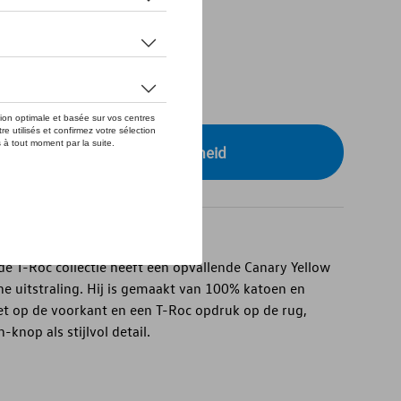
tock
XS
r uw dealer voor beschikbaarheid
e T-Roc collectie heeft een opvallende Canary Yellow
ne uitstraling. Hij is gemaakt van 100% katoen en
et op de voorkant en een T-Roc opdruk op de rug,
nop als stijlvol detail.