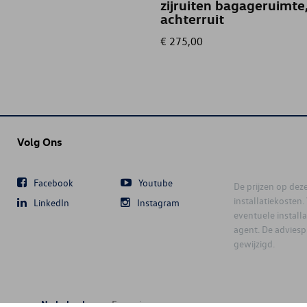
zijruiten bagageruimte
achterruit
€ 275,00
Volg Ons
Facebook
Youtube
De prijzen op deze 
installatiekosten
LinkedIn
Instagram
eventuele instal
agent. De advies
gewijzigd.
Nederlands
Français