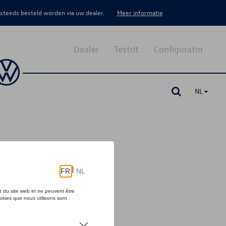
 steeds besteld worden via uw dealer.
Meer informatie
Dealer
Testrit
Configurator
NL