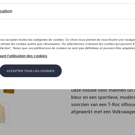
Dit product is momenteel niet op s
Maat
XXL
XL
L
S
Contactee
Beschrijving
Deze hoodie voor mannen uit d
kleur en een sportieve, moder
voorzien van een T-Roc silhou
afgewerkt met een Volkswagen-k