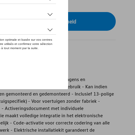
tock
r uw dealer voor beschikbaarheid
ct
t - Veilig gebruik van aanhangwagens en
gelkop - Ideaal voor flexibel gebruik - Kan indien
en gemonteerd en gedemonteerd - Inclusief 13-polige
rtuigspecifiek) - Voor voertuigen zonder fabriek -
- Activeringsdocument met individuele
ie maakt volledige integratie in het elektronische
ijk - Code-activatie voor correcte codering van alle
rk - Elektrische installatiekit garandeert de