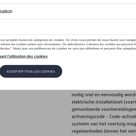
Dit product is momenteel niet op s
Contactee
Introductie
- Origineel Volkswagen-produ
Beschrijving
- Volkswagen Origineel produc
draagsystemen - Afneembare ko
nodig snel en eenvoudig word
elektrische installatieset (voe
gemonteerde voorbereidingen 
activeringscode - Code-activat
systeem van het voertuig mogel
regeleenheden binnen het netwe