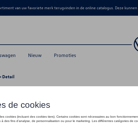
sortiment van uw favoriete merk terugvinden in de online catalogus. Deze kunnen
kswagen
Nieuw
Promoties
 Detail
l. 13-polige E-Kit, PR-1D0, vanaf CW
€ 755,00