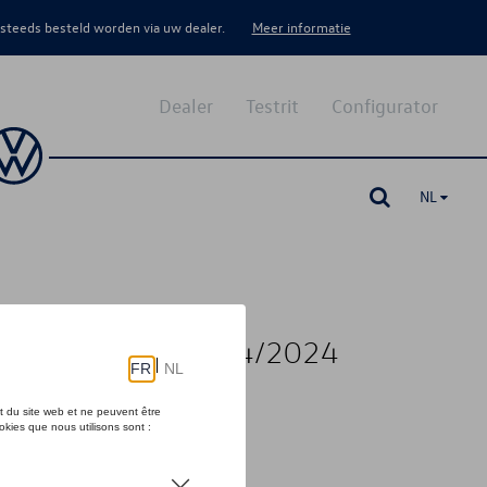
 steeds besteld worden via uw dealer.
Meer informatie
Dealer
Testrit
Configurator
NL
 05/2022 tot week 14/2024