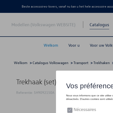
Beste accessoires-lovers, vanaf nu kan u het hele accessoire as
Modellen (Volkswagen WEBSITE)
Catalogus
Welkom
Voor u
Voor uw Vol
Welkom
>
Catalogus Volkswagen
>
Transport
>
Trekhaken
>
Trekhaak (set),Afneembaar, inc
Referentie: 5H9092150A