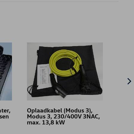
ter,
Oplaadkabel (Modus 3),
Vloer
tsen
Modus 3, 230/400V 3NAC,
weer
max. 13,8 kW
voor,
links