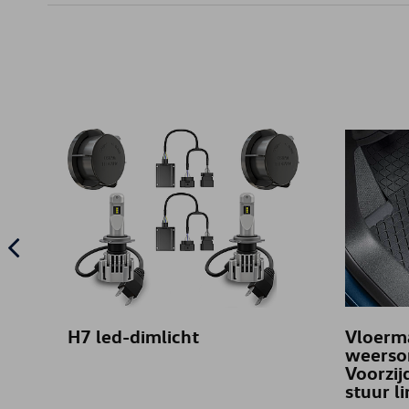
H7 led-dimlicht
Vloerma
weerso
Voorzij
stuur l