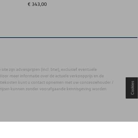
€ 343,00
€ 63,00
site zijn adviesprijzen (incl. btw), exclusief eventuele
. Voor meer informatie over de actuele verkoopprijs en de
latiekosten kunt u contact opnemen met uw concessiehouder /
Cookies
prijzen kunnen zonder voorafgaande kennisgeving worden
ouden.