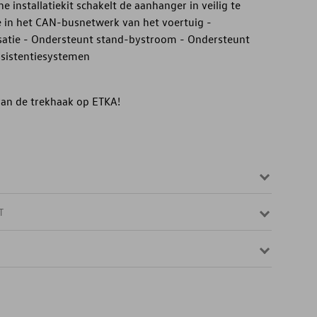
he installatiekit schakelt de aanhanger in veilig te
ie in het CAN-busnetwerk van het voertuig -
satie - Ondersteunt stand-bystroom - Ondersteunt
ssistentiesystemen
 van de trekhaak op ETKA!
T