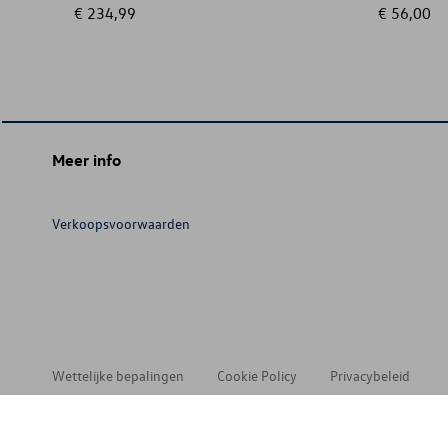
€ 234,99
€ 56,00
Meer info
Verkoopsvoorwaarden
Wettelijke bepalingen
Cookie Policy
Privacybeleid
© 202