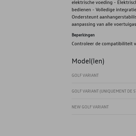
elektrische voeding - Elektrisc
bedienen - Volledige integrat
Ondersteunt aanhangerstabili
aanpassing van alle voertuiga
Beperkingen
Controleer de compatibiliteit
Model(len)
GOLF VARIANT
GOLF VARIANT (UNIQUEMENT DE S
NEW GOLF VARIANT