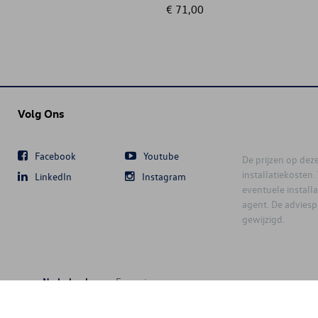
€ 71,00
Volg Ons
Facebook
Youtube
De prijzen op deze 
installatiekosten
LinkedIn
Instagram
eventuele instal
agent. De advies
gewijzigd.
Nederlands
Français
6 D'Ieteren Automotive SA/NV. Tous droits réservés / Alle rechten voorbeh