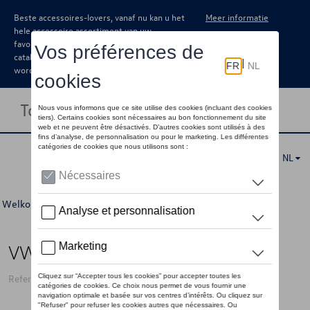
Beste accessoires-lovers, vanaf nu kan u het
Meer informatie
hele accessoire assortiment van uw
favoriete merk terugvinden in de online
catalogus. Deze kunnen steeds besteld
worden via uw dealer.
Toggle navigation
NL
Welkom
>
Voor u
>
Laatste kans
>
Accessoires
> Detail
VW balpen ID logo, geel
Referentie: 10A087210