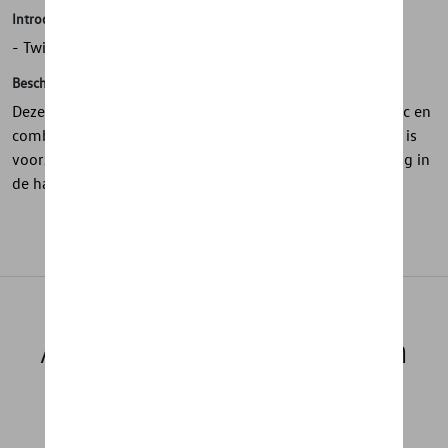
Introductie
- Twist-action balpen gemaakt van biobased plastic
Beschrijving
Deze twist-action balpen is gemaakt van biobased plastic en
combineert duurzaamheid met een strak design. De pen is
voorzien van bedrukte ID.-letters op de clip en ligt prettig in
de hand voor dagelijks gebruik.
Aanbevolen producten