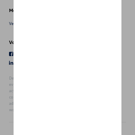
Meer info
Verkoopsvoorwaarden
Volg Ons
Facebook
Youtube
LinkedIn
Instagram
De prijzen op deze site zijn adviesprijzen (incl. btw), exclusief
eventuele installatiekosten. Voor meer informatie over de
actuele verkoopprijs en de eventuele installatiekosten kunt u
contact opnemen met uw concessiehouder / agent. De
adviesprijzen kunnen zonder voorafgaande kennisgeving
worden gewijzigd.
Nederlands
Français