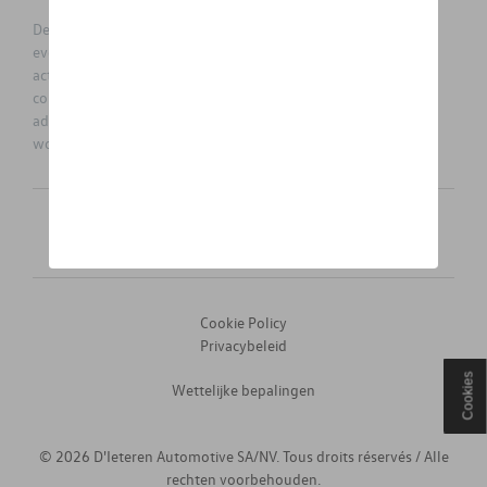
De prijzen op deze site zijn adviesprijzen (incl. btw), exclusief
eventuele installatiekosten. Voor meer informatie over de
actuele verkoopprijs en de eventuele installatiekosten kunt u
contact opnemen met uw concessiehouder / agent. De
adviesprijzen kunnen zonder voorafgaande kennisgeving
worden gewijzigd.
Nederlands
Français
Cookie Policy
Privacybeleid
Cookies
Wettelijke bepalingen
© 2026 D'Ieteren Automotive SA/NV. Tous droits réservés / Alle
rechten voorbehouden.