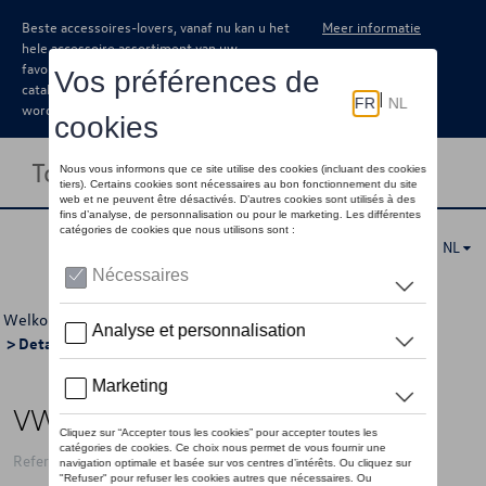
Beste accessoires-lovers, vanaf nu kan u het
Meer informatie
hele accessoire assortiment van uw
favoriete merk terugvinden in de online
catalogus. Deze kunnen steeds besteld
worden via uw dealer.
Toggle navigation
NL
Welkom
>
Voor u
>
ID Collectie
>
Kleding
>
Truien
>
Heren
> Detail
VW hoodie ID logo, blauw - XL
Referentie: 11A084130D 287