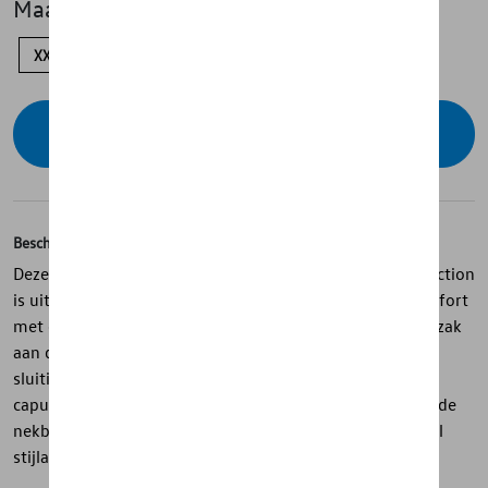
Maat
XXL
L
M
S
Contacteer uw dealer voor beschikbaarheid
Beschrijving
Deze hoodie met capuchon voor mannen uit de ID. Collection
is uitgevoerd in blauw en ontworpen voor dagelijks comfort
met een moderne uitstraling. Hij heeft een ruime buidelzak
aan de voorkant en een extra ritszak met waterdichte
sluiting en mesh-inzet voor extra functionaliteit. De
capuchon is voorzien van een geperforeerde voering en de
nekband heeft een contrasterende kleur voor een subtiel
stijlaccent.