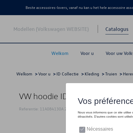
Beste accessoires-lovers, vanaf nu kan u het hele accessoire as
Modellen (Volkswagen WEBSITE)
Catalogus
Welkom
Voor u
Voor uw Vol
Welkom
>
Voor u
>
ID Collectie
>
Kleding
>
Truien
>
Here
VW hoodie ID logo, blauw - S
Referentie: 11A084130A 287