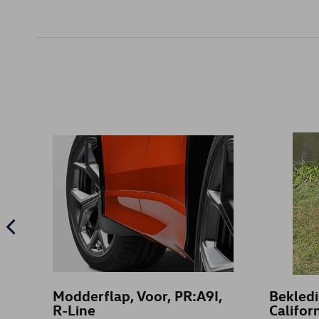
Modderflap, Voor, PR:A9I,
Bekled
R-Line
Califor