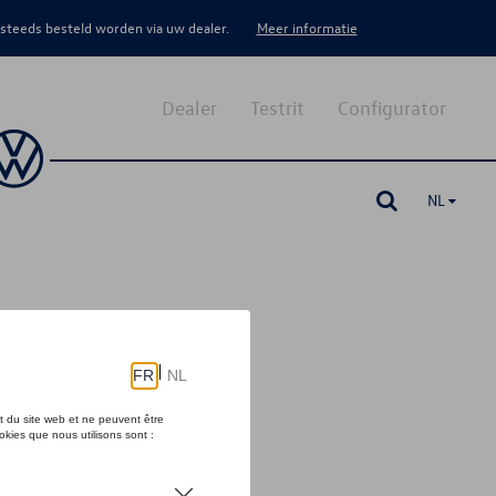
 steeds besteld worden via uw dealer.
Meer informatie
Dealer
Testrit
Configurator
NL