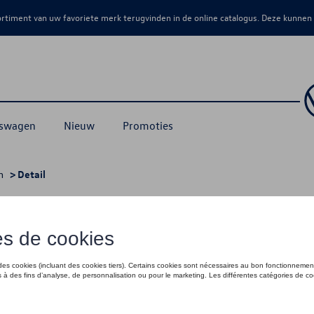
sortiment van uw favoriete merk terugvinden in de online catalogus. Deze kunnen
kswagen
Nieuw
Promoties
n
> Detail
€ 50,00