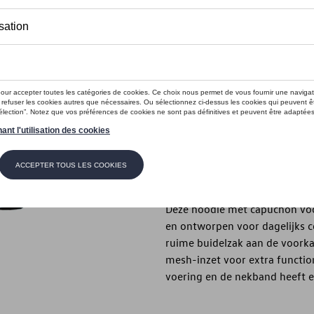
Dit product is momenteel niet op s
Maat
XXL
XL
L
M
Contactee
Beschrijving
Deze hoodie met capuchon voor
en ontworpen voor dagelijks c
ruime buidelzak aan de voorkan
mesh-inzet voor extra functio
voering en de nekband heeft ee