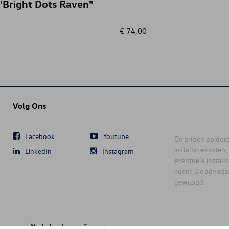
"Bright Dots Raven"
€ 74,00
Volg Ons
Facebook
Youtube
De prijzen op deze 
installatiekosten
LinkedIn
Instagram
eventuele instal
agent. De advies
gewijzigd.
Nederlands
Français