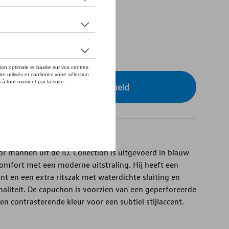
tock
r uw dealer voor beschikbaarheid
 mannen uit de ID. Collection is uitgevoerd in blauw
omfort met een moderne uitstraling. Hij heeft een
t en een extra ritszak met waterdichte sluiting en
naliteit. De capuchon is voorzien van een geperforeerde
n contrasterende kleur voor een subtiel stijlaccent.