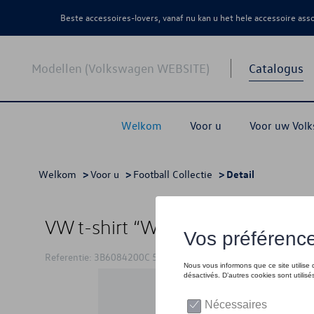
Beste accessoires-lovers, vanaf nu kan u het hele accessoire as
Modellen (Volkswagen WEBSITE)
Catalogus
Welkom
Voor u
Voor uw Vol
Welkom
>
Voor u
>
Football Collectie
> Detail
VW t-shirt “We Drive Football”, 
Referentie: 3B6084200C 530