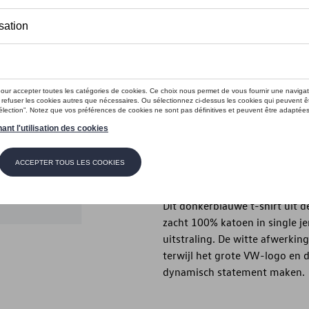
Dit product is momenteel niet op s
Maat
XXL
XL
M
S
Contactee
Beschrijving
Dit donkerblauwe t-shirt uit d
zacht 100% katoen in single j
uitstraling. De witte afwerki
terwijl het grote VW-logo en 
dynamisch statement maken.