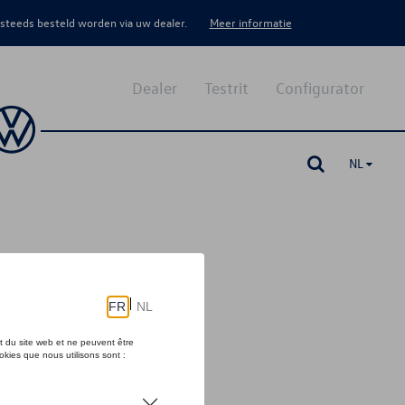
 steeds besteld worden via uw dealer.
Meer informatie
Dealer
Testrit
Configurator
NL