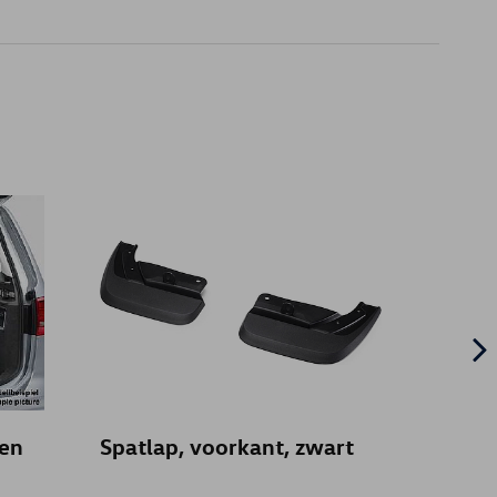
len
Spatlap, voorkant, zwart
WINT
(Niet 