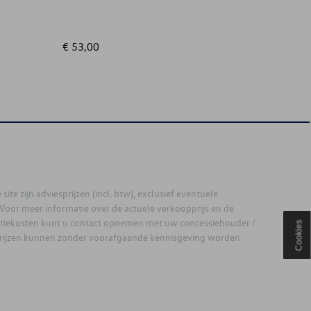
€ 53,00
€ 679,
site zijn adviesprijzen (incl. btw), exclusief eventuele
. Voor meer informatie over de actuele verkoopprijs en de
latiekosten kunt u contact opnemen met uw concessiehouder /
Cookies
prijzen kunnen zonder voorafgaande kennisgeving worden