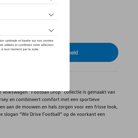
tock
XS
r uw dealer voor beschikbaarheid
e Volkswagen “Football Drop” collectie is gemaakt van
ersey en combineert comfort met een sportieve
ngen aan de mouwen en hals zorgen voor een frisse look,
de slogan “We Drive Football” op de voorkant een