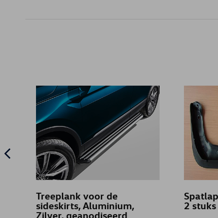
Treeplank voor de
Spatlap
sideskirts, Aluminium,
2 stuks
Zilver, geanodiseerd