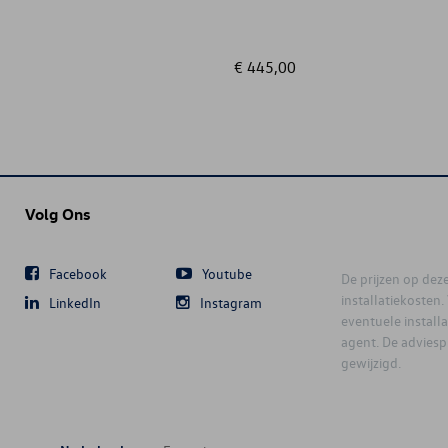
€ 445,00
Volg Ons
Facebook
Youtube
De prijzen op deze 
installatiekosten
LinkedIn
Instagram
eventuele instal
agent. De advies
gewijzigd.