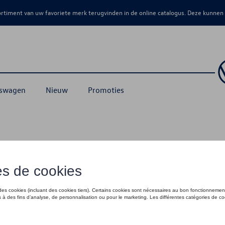
sortiment van uw favoriete merk terugvinden in de online catalogus. Deze kunnen
kswagen
Nieuw
Promoties
blauw - L
€ 35,01