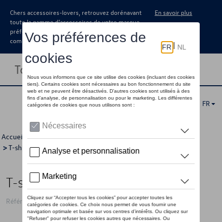
Chers accessoires-lovers, retrouvez dorénavant
En savoir plus
toute la gamme d’accessoires de votre marque
préférée sous forme de catalogue à
commander auprès de votre concessionaire.
Toggle navigation
FR
Accueil
>
Pour vous
>
T-Roc Collection
>
Vêtements
>
T-shirts/polo's
>
Femmes
> Détail
T-shirt VW T-Roc, gris - 110/116
Référence: 2GV084220A 8XP