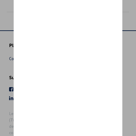
76,00 €
Plus d'informations
Conditions de vente
Suivez nous
Facebook
Youtube
LinkedIn
Instagram
Les prix affichés sur le présent site sont des prix recommandés
(TVAc), hors éventuels frais de montage. Pour connaitre le prix
de vente actuel et les éventuels frais de montage, veuillez
contacter votre concessionnaire/agent. Les prix recommandés