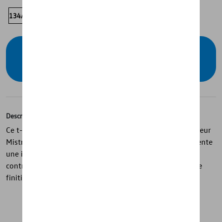
134/140
122/128
98/104
Vérifiez la disponibilité auprès de votre
concessionnaire
Description
Ce t-shirt pour enfants de la collection T-Roc est de couleur
Mistral Grey et offre un style moderne et sportif. Il présente
une impression T-Roc sur la poitrine, des coutures
contrastées Flame Red et un bouton Volkswagen comme
finition.