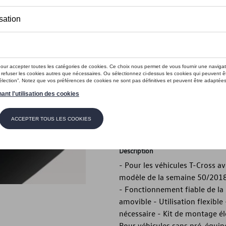
745,00 €
Ce produit n'est actuellement pas 
Vérifiez la disp
Introduction
- Pour les véhicules T-Cross av
modèle de la semaine 50/2018
Description
- Pour les véhicules T-Cross av
modèle de la semaine 50/2018
- Fonctionnement fiable de la
amovible - Utilisation flexibl
nécessaire - Kit de montage él
Pour véhicules sans pré-équi