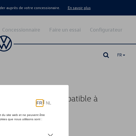
er auprès de votre concessionaire.
En savoir plus
Concessionnaire
Faire un essai
Configurateur
FR
3 broches, rétrocompatible à