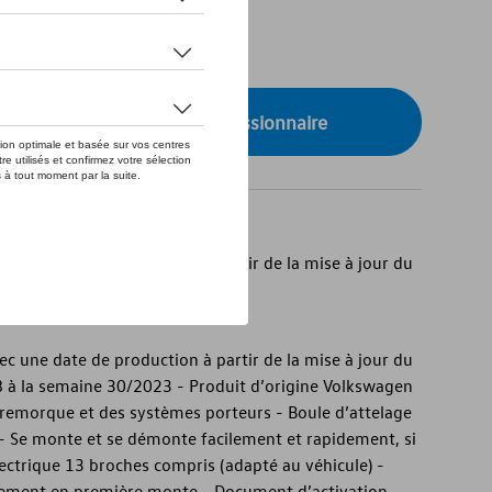
de stock
onibilité auprès de votre concessionnaire
ec une date de production à partir de la mise à jour du
 à la semaine 30/2023
ec une date de production à partir de la mise à jour du
 à la semaine 30/2023 - Produit d’origine Volkswagen
 remorque et des systèmes porteurs - Boule d’attelage
e - Se monte et se démonte facilement et rapidement, si
ectrique 13 broches compris (adapté au véhicule) -
pement en première monte - Document d’activation