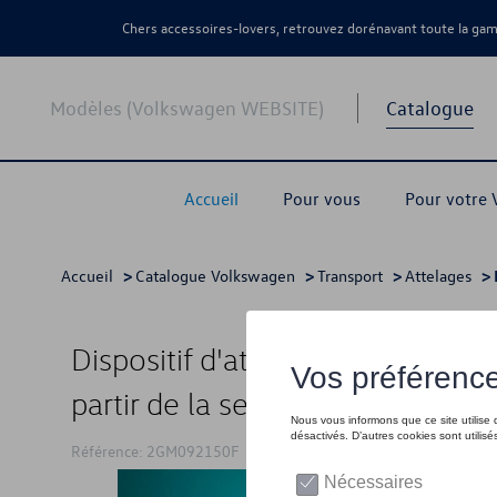
Chers accessoires-lovers, retrouvez dorénavant toute la g
Modèles (Volkswagen WEBSITE)
Catalogue
Accueil
Pour vous
Pour votre
Accueil
>
Catalogue Volkswagen
>
Transport
>
Attelages
> 
Dispositif d'attelage (kit), amo
partir de la semaine 50/2018,
Référence: 2GM092150F