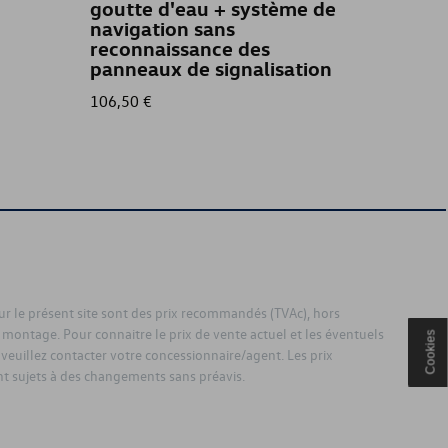
goutte d'eau + système de
navigation sans
reconnaissance des
panneaux de signalisation
106,50 €
999,94
sur le présent site sont des prix recommandés (TVAc), hors
 montage. Pour connaitre le prix de vente actuel et les éventuels
Cookies
 veuillez contacter votre concessionnaire/agent. Les prix
 sujets à des changements sans préavis.