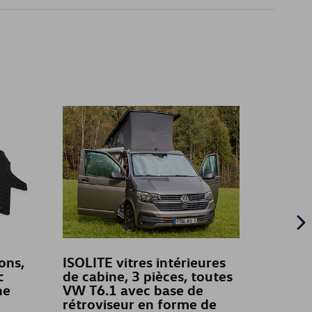
ons,
ISOLITE vitres intérieures
Thule
c
de cabine, 3 pièces, toutes
ne
VW T6.1 avec base de
rétroviseur en forme de