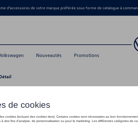
amme d’accessoires de votre marque préférée sous forme de catalogue à command
 Volkswagen
Nouveautés
Promotions
Détail
vible, avec kit de montage électrique 1
 PR-1D0