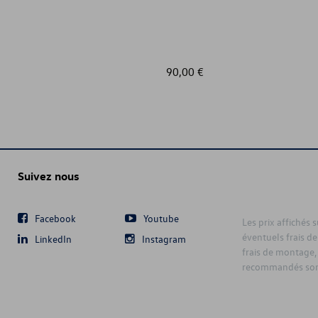
90,00 €
Suivez nous
Facebook
Youtube
Les prix affichés 
éventuels frais de
LinkedIn
Instagram
frais de montage,
recommandés sont