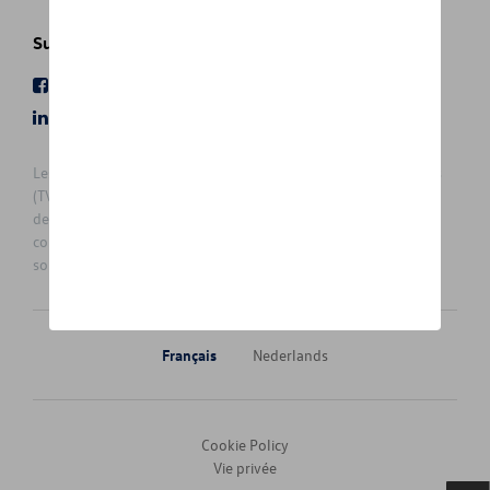
Suivez nous
Facebook
Youtube
LinkedIn
Instagram
Les prix affichés sur le présent site sont des prix recommandés
(TVAc), hors éventuels frais de montage. Pour connaitre le prix
de vente actuel et les éventuels frais de montage, veuillez
contacter votre concessionnaire/agent. Les prix recommandés
sont sujets à des changements sans préavis.
Français
Nederlands
Cookie Policy
Vie privée