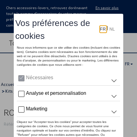
Chers accessoires-lovers, retrouvez dorénavant
En savoir plus
toute la gamme d’accessoires de votre marque
préférée sous forme de catalogue à
commander auprès de votre concessionaire.
Toggle navigation
FR
Accueil
>
Catalogue Volkswagen
>
Jantes et roues
>
Kits jantes avec pneus
>
Kits d'hiver
> Détail
ROUES HIVER 20"
Référence: 760WCWV20 AX1