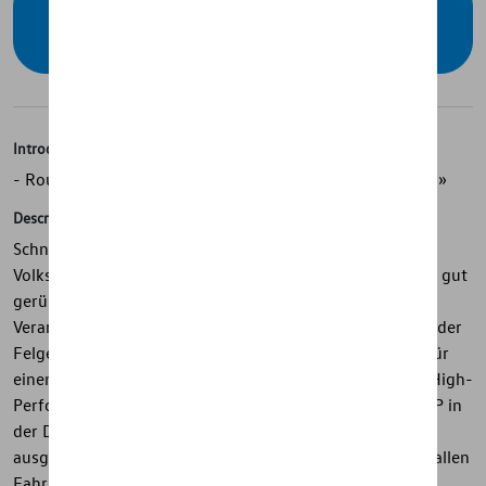
Vérifiez la disponibilité auprès de votre
concessionnaire
Introduction
- Roue d’hiver complète d’origine Volkswagen « Nevada »
Description
Schnee, Eis, Matsch, Minusgrade? Dagegen ist Ihr
Volkswagen mit dem 20 Zoll Winterkomplettrad Nevada gut
gerüstet. Aufwändige Gusstechnik, hohe
Verarbeitungsqualität und der hochwertige Materialmix der
Felge aus Aluminium, Magnesium und Silizium sorgen für
einen sportlich-eleganten Auftritt - mit Sicherheit. Der High-
Performance-Reifen Continental WinterContact TS 830 P in
der Dimension 285/45 R20 112V XL steht für
ausgezeichnete Fahreigenschaften und sicheren Grip in allen
Fahrsituationen. Das Rad wird komplett montiert und