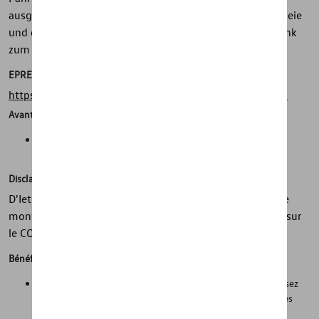
ausgewuchtet geliefert. Es kommen ausschließlich bleifreie
und damit umweltfreundliche Auswuchtgewichte aus Zink
zum Einsatz.
EPREL
https://eprel.ec.europa.eu/screen/product/tyres/481265
Avantages
Sécurité, adhérence, mobilité dans toutes les conditions
météorologiques
Disclaimer
D'Ieteren Automotive ne peut être tenu responsable si le
montage sur le véhicule diffère du montage mentionné sur
le COC
Bénéfices
Sécurité sur la route dans des conditions hivernales. Réduisez
considérablement les temps de changement entre les roues
d'été et d'hiver et réduisez les coûts de changement en