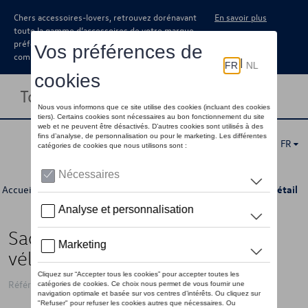
Chers accessoires-lovers, retrouvez dorénavant
En savoir plus
toute la gamme d’accessoires de votre marque
préférée sous forme de catalogue à
commander auprès de votre concessionaire.
Toggle navigation
FR
Accueil
>
Catalogue Volkswagen
>
Transport
>
Attelages
> Détail
Sac de rangement, pour porte-
vélos Premium
Référence: 000071226A