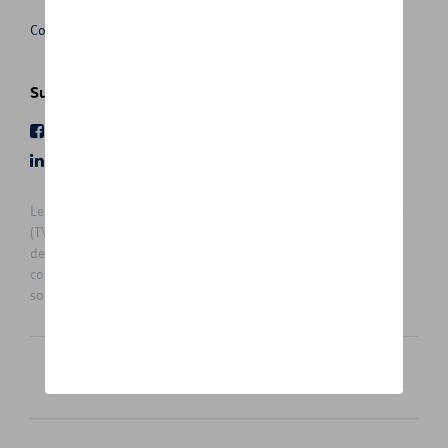
Conditions de vente
ID. BUZZ
ID.3
Suivez nous
Facebook
Youtube
ID.4
LinkedIn
Instagram
ID.5
Les prix affichés sur le présent site sont des prix recommandés
(TVAc), hors éventuels frais de montage. Pour connaitre le prix
ID.7
de vente actuel et les éventuels frais de montage, veuillez
contacter votre concessionnaire/agent. Les prix recommandés
sont sujets à des changements sans préavis.
JETTA
MULTIVAN
Français
Nederlands
NEW GOLF VARIANT