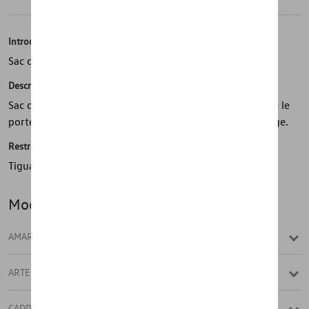
Introduction
Sac de rangement
Description
Sac de rangement robuste pour ranger en toute sécurité le
porte-vélos Premium et Basic pour le dispositif d'attelage.
Restrictions
Tiguan A partir de la semaine : 2007/44
Modèle(s)
AMAROK
ARTEON
CADDY