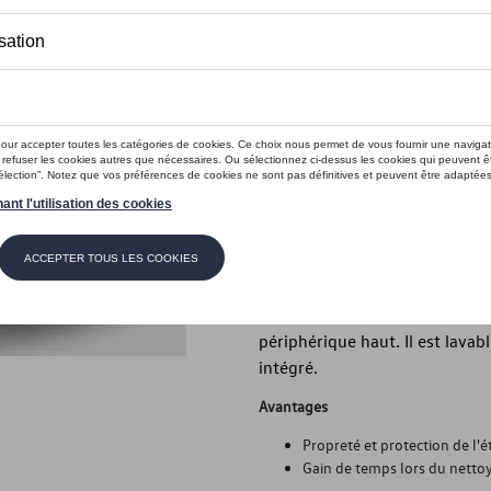
Ce produit n'est actuellement pas 
Vérifiez la disp
Introduction
Tapis de coffre
Description
Pratique et robuste : le plate
mesure et protège des salissur
périphérique haut. Il est lavabl
intégré.
Avantages
Propreté et protection de l'ét
Gain de temps lors du nettoy