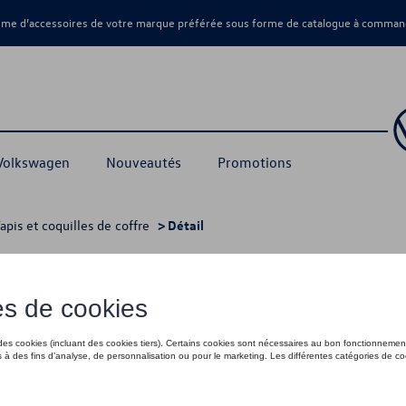
amme d’accessoires de votre marque préférée sous forme de catalogue à command
 Volkswagen
Nouveautés
Promotions
apis et coquilles de coffre
> Détail
105,00 €