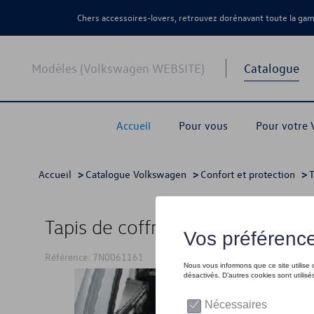
Chers accessoires-lovers, retrouvez dorénavant toute la g
Modèles (Volkswagen WEBSITE)
Catalogue
Accueil
Pour vous
Pour votre
Accueil
>
Catalogue Volkswagen
>
Confort et protection
>
T
Tapis de coffre, pour 5 places
Référence: 7N0061161