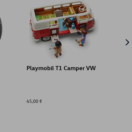
Playmobil T1 Camper VW
Bavet
face
45,00 €
59,00 €