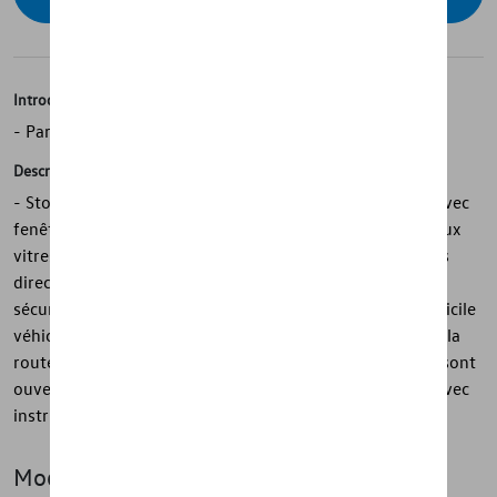
Introduction
- Pare-soleil Volkswagen d'origine
Description
- Store pare-soleil Volkswagen d'origine - pour T7, L2, avec
fenêtre coulissante - 7 pièces - S'adapte parfaitement aux
vitres arrière - Protège l'intérieur du véhicule des rayons
directs du soleil - N'altère pas la vue du conducteur ni la
sécurité routière - Rend la visibilité à l'intérieur plus difficile
véhicule - Réduit l'éblouissement des autres usagers de la
route - Peut également être utilisé lorsque les fenêtres sont
ouvertes - Montage et démontage faciles et simples - Avec
instructions de montage détaillées
Modèle(s)