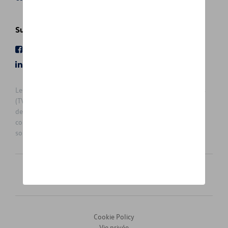
Suivez nous
Facebook
Youtube
LinkedIn
Instagram
Les prix affichés sur le présent site sont des prix recommandés
(TVAc), hors éventuels frais de montage. Pour connaitre le prix
de vente actuel et les éventuels frais de montage, veuillez
contacter votre concessionnaire/agent. Les prix recommandés
sont sujets à des changements sans préavis.
Français
Nederlands
Cookie Policy
Vie privée