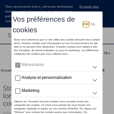
Chers accessoires-lovers, retrouvez dorénavant
En savoir plus
toute la gamme d’accessoires de votre marque
préférée sous forme de catalogue à
commander auprès de votre concessionaire.
Toggle navigation
FR
Accueil
>
Catalogue Volkswagen
>
Accessoires divers
> Détail
Store, 7 parties, véhicules avec
long porte-à-faux et fenêtre
coulissante
Référence: 7T0064365C