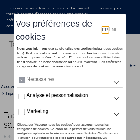
Chers accessoires-lovers, retrouvez dorénavant
En savoir plus
toute la gamme d’accessoires de votre marque
préférée sous forme de catalogue à
commander auprès de votre concessionaire.
Toggle navigation
FR
Accueil
>
Catalogue Volkswagen
>
Confort et protection
>
Tapis et coquilles de coffre
> Détail
Tapis de coffre réversible, Noir
satiné
Référence: 3J0061210