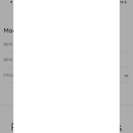
Grâce à sa légèreté, il peut être facilement retiré de la voiture à
tout moment et nettoyé avec des produits de nettoyage
classiques.
Modèle(s)
NEW PASSAT
NEW PASSAT VARIANT
PASSAT
Produits recommandés