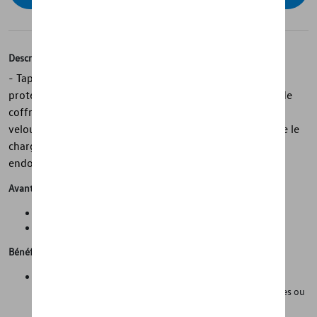
Description
- Tapis de coffre réversible d’origine Volkswagen avec
protection de seuil de coffre - Avec protection du seuil de
coffre rabattable - Sur mesure - Réversible - Dessus :
velours, dessous : nopes en matière plastique - Empêche le
chargement de glisser - Protège le pare-chocs des
endommagements
Avantages
Propreté et protection de l'état d'origine de la voiture
Gain de temps lors du nettoyage de la voiture
Bénéfices
Les parois latérales (hautes) empêchent le compartiment à
bagages de se salir lorsqu'on transporte des objets humides ou
sales, comme des chaussures de randonnée boueuses, etc.