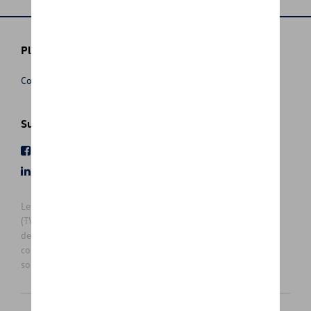
Plus d'informations
Conditions de vente
Suivez nous
Facebook
Youtube
LinkedIn
Instagram
Les prix affichés sur le présent site sont des prix recommandés
(TVAc), hors éventuels frais de montage. Pour connaitre le prix
de vente actuel et les éventuels frais de montage, veuillez
contacter votre concessionnaire/agent. Les prix recommandés
sont sujets à des changements sans préavis.