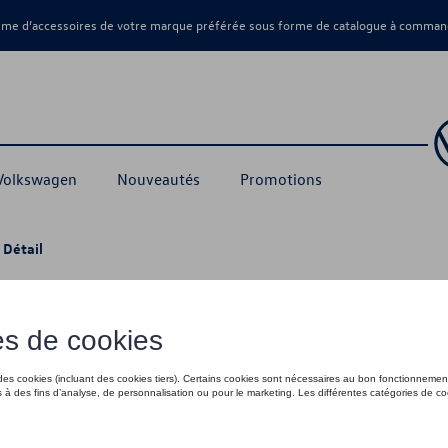
amme d’accessoires de votre marque préférée sous forme de catalogue à command
 Volkswagen
Nouveautés
Promotions
 Détail
e toit, pour véhicules avec portes arriè
445,00 €