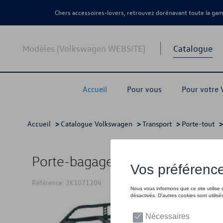
Chers accessoires-lovers, retrouvez dorénavant toute la g
Modèles (Volkswagen WEBSITE)
Catalogue
Accueil
Pour vous
Pour votre
Accueil
>
Catalogue Volkswagen
>
Transport
>
Porte-tout
>
Porte-bagages, Installation sur l
Référence: 2K1071204