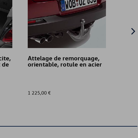
ite,
Attelage de remorquage,
ISOLI
 de
orientable, rotule en acier
fixe p
pour 
Calif
empa
1 225,00 €
28,50 €