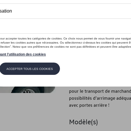
Ce produit n'est actuellement pas 
Vérifiez la disp
Introduction
Porte-bagages
Description
Utilisez simplement le toit d
supplémentaire : le porte-baga
pour le transport de marchand
possibilités d'arrimage adéqua
avec portes arrière !
Modèle(s)