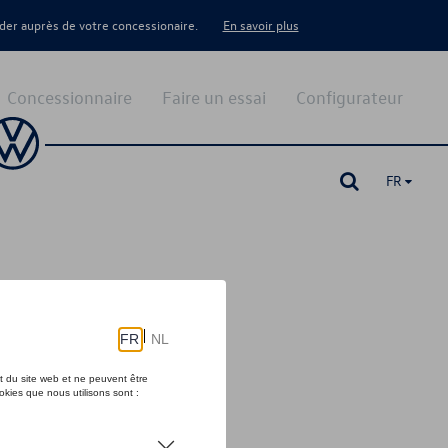
er auprès de votre concessionaire.
En savoir plus
Concessionnaire
Faire un essai
Configurateur
FR
re