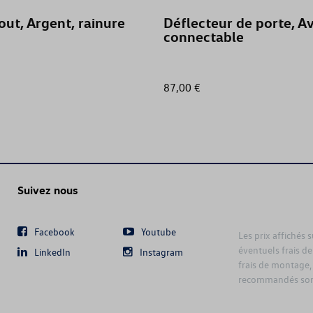
out, Argent, rainure
Déflecteur de porte, A
connectable
87,00 €
Suivez nous
Facebook
Youtube
Les prix affichés 
éventuels frais de
LinkedIn
Instagram
frais de montage,
recommandés sont