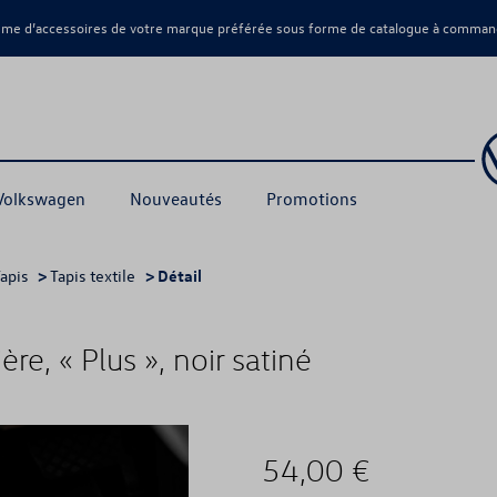
amme d’accessoires de votre marque préférée sous forme de catalogue à command
 Volkswagen
Nouveautés
Promotions
apis
>
Tapis textile
> Détail
ière, « Plus », noir satiné
54,00 €