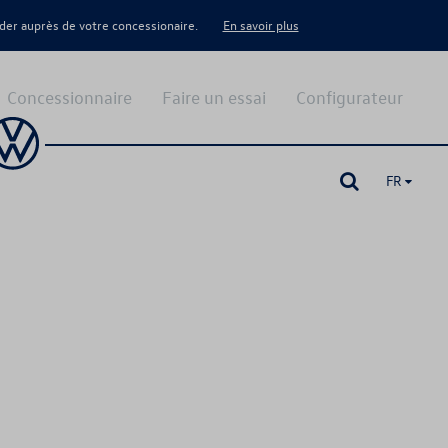
er auprès de votre concessionaire.
En savoir plus
Concessionnaire
Faire un essai
Configurateur
FR