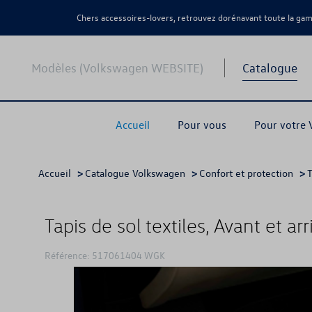
Chers accessoires-lovers, retrouvez dorénavant toute la g
Modèles (Volkswagen WEBSITE)
Catalogue
Accueil
Pour vous
Pour votre
Accueil
>
Catalogue Volkswagen
>
Confort et protection
>
T
Tapis de sol textiles, Avant et arr
Référence: 517061404 WGK