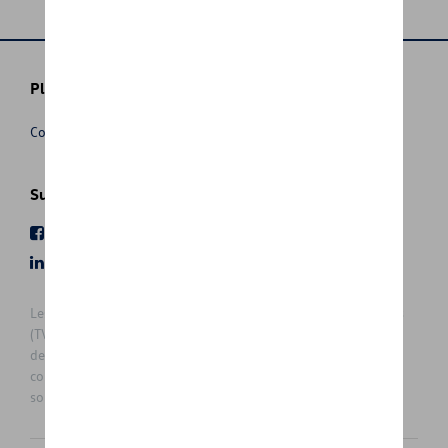
Plus d'informations
Conditions de vente
Suivez nous
Facebook
Youtube
LinkedIn
Instagram
Les prix affichés sur le présent site sont des prix recommandés
(TVAc), hors éventuels frais de montage. Pour connaitre le prix
de vente actuel et les éventuels frais de montage, veuillez
contacter votre concessionnaire/agent. Les prix recommandés
sont sujets à des changements sans préavis.