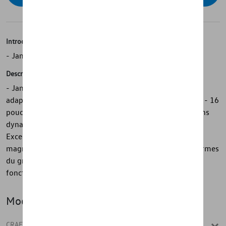
Introduction
- Jante en alliage Volkswagen d'origine
Description
- Jante en alliage Volkswagen d'origine - Spécialement
adaptée à une utilisation dans des conditions hivernales - 16
pouces - "Brest" en argent brillant - Conception de rayons
dynamique - Technique de moulage sophistiquée -
Excellente finition - Mélange premium d'aluminium, de
magnésium et de silicium - Conçu selon Volkswagen Normes
du groupe - Pour un haut niveau de sécurité et de
fonctionnalité
Modèle(s)
CRAFTER CHÂSSIS