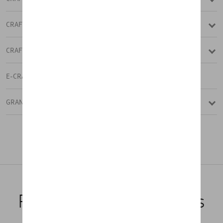
CRAFTER FOURGON
CRAFTER PICK-UP
E-CRAFTER
GRAND CALIFORNIA
NOUVEAU GRAND CALIFORNIA
Tout charger
Produits recommandés