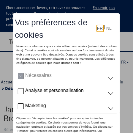
Chers accessoires-lovers, retrouvez dorénavant
En savoir plus
toute la gamme d’accessoires de votre marque
préférée sous forme de catalogue à
commander auprès de votre concessionaire.
Toggle navigation
FR
Accueil
>
Catalogue Volkswagen
>
Jantes et roues
>
Jantes alu
> Détail
Jante en alliage, 6.5J x 16 ET60,
Brest, Argent brillant
Référence: 2N0071496 8Z8