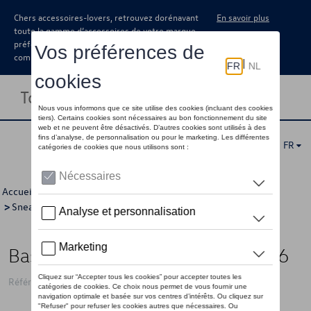
Chers accessoires-lovers, retrouvez dorénavant
En savoir plus
toute la gamme d’accessoires de votre marque
préférée sous forme de catalogue à
commander auprès de votre concessionaire.
Toggle navigation
FR
Accueil
>
Pour vous
>
Volkswagen Collection
>
Vêtements
>
Sneakers
> Détail
Baskets VW, blanches/bleues - 46
Référence: 330084351T