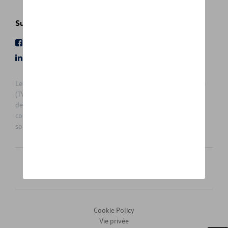
Suivez nous
Facebook
Youtube
LinkedIn
Instagram
Les prix affichés sur le présent site sont des prix recommandés
(TVAc), hors éventuels frais de montage. Pour connaitre le prix
de vente actuel et les éventuels frais de montage, veuillez
contacter votre concessionnaire/agent. Les prix recommandés
sont sujets à des changements sans préavis.
Français
Nederlands
Cookie Policy
Vie privée