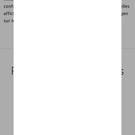
confortable et d’une semelle extérieure en caoutchouc, elles
affichent également des marquages adidas® et Volkswagen
sur les semelles intérieures.
Produits recommandés