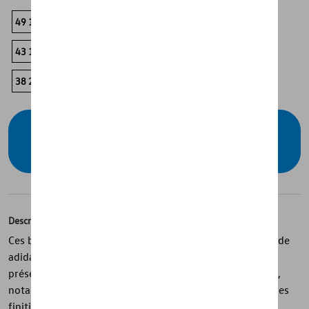
49 1/3
48
47 1/3
46 2/3
45 1/3
44 2/3
44
43 1/3
42 2/3
42
41 1/3
40 2/3
40
39 1/3
38 2/3
38
37 1/3
36 2/3
36
Vérifiez la disponibilité auprès de votre
concessionnaire
Description
Ces baskets unisex de la collection Volkswagen Lifestyle de
adidas allient style sportif et détails modernes. Elles
présentent une tige blanche avec des accents bleu foncé,
notamment les lacets, le talon avec logo Volkswagen et les
finitions passepoilées. Dotées d’une doublure textile