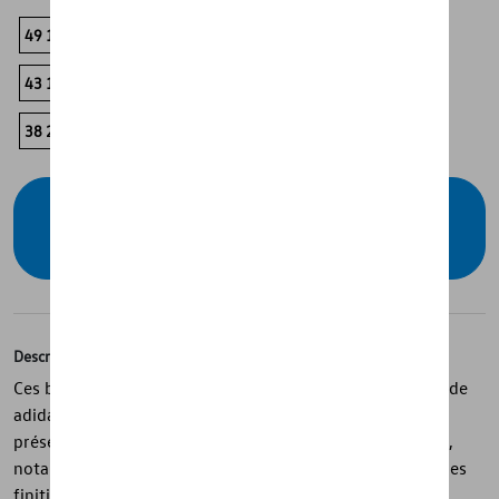
49 1/3
48
47 1/3
46 2/3
46
45 1/3
44 2/3
43 1/3
42 2/3
42
41 1/3
40 2/3
40
39 1/3
38 2/3
38
37 1/3
36 2/3
36
Vérifiez la disponibilité auprès de votre
concessionnaire
Description
Ces baskets unisex de la collection Volkswagen Lifestyle de
adidas allient style sportif et détails modernes. Elles
présentent une tige blanche avec des accents bleu foncé,
notamment les lacets, le talon avec logo Volkswagen et les
finitions passepoilées. Dotées d’une doublure textile