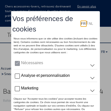
Chers accessoires-lovers, retrouvez dorénavant
En savoir plus
toute la gamme d’accessoires de votre marque
préférée sous forme de catalogue à
commander auprès de votre concessionaire.
Toggle navigation
FR
Accueil
>
Pour vous
>
Volkswagen Collection
>
Vêtements
>
Sneakers
> Détail
Baskets VW, blanches/bleues - 44
Référence: 330084351Q