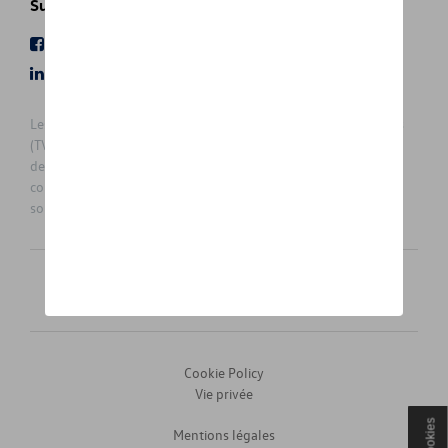
Suivez nous
Facebook
Youtube
LinkedIn
Instagram
Les prix affichés sur le présent site sont des prix recommandés
(TVAc), hors éventuels frais de montage. Pour connaitre le prix
de vente actuel et les éventuels frais de montage, veuillez
contacter votre concessionnaire/agent. Les prix recommandés
sont sujets à des changements sans préavis.
Français
Nederlands
Cookie Policy
Vie privée
Cookies
Mentions légales