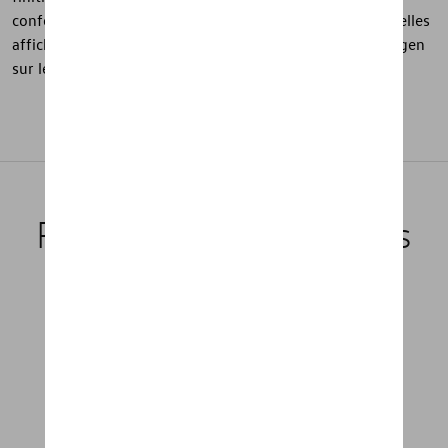
confortable et d’une semelle extérieure en caoutchouc, elles
affichent également des marquages adidas® et Volkswagen
sur les semelles intérieures.
Produits recommandés