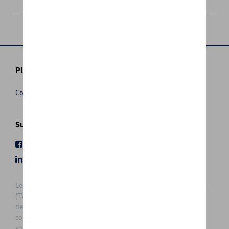
Plus d'informations
Conditions de vente
Suivez nous
Facebook
Youtube
LinkedIn
Instagram
Les prix affichés sur le présent site sont des prix recommandés
(TVAc), hors éventuels frais de montage. Pour connaitre le prix
de vente actuel et les éventuels frais de montage, veuillez
contacter votre concessionnaire/agent. Les prix recommandés
sont sujets à des changements sans préavis.