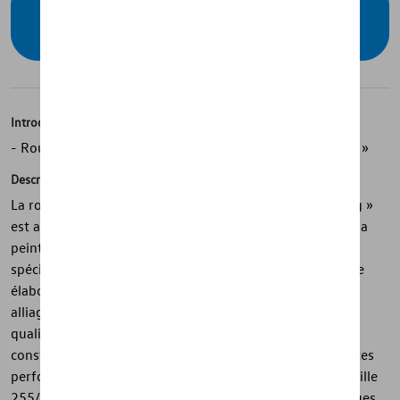
Vérifiez la disponibilité auprès de votre
concessionnaire
Introduction
- Roue d’hiver complète d’origine Volkswagen « Sebring »
Description
La roue complète d'hiver Volkswagen d'origine « Sebring »
est adaptée au design Volkswagen et impressionne par sa
peinture résistante à l'usure conformément aux
spécifications standard élevées. La technologie de coulée
élaborée et la haute qualité de traitement de la jante en
alliage léger ainsi que le mélange de matériaux de haute
qualité de la jante en aluminium, magnésium et silicium
constituent la qualité Volkswagen Original. Le pneu hautes
performances Continental WinterContact TS 870 P de taille
255/55 R19 111V XL se caractérise par ses caractéristiques