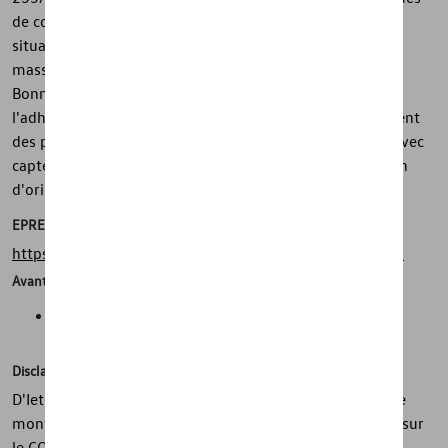
de conduite et son adhérence dans presque toutes les
situations de conduite. Le montage s'effectue avec des
masses d'équilibrage écologiques et sans plomb en zinc.
Bonne classe d'étiquetage des pneus de l'UE pour
l'adhérence sur sol mouillé. Faible résistance au roulement
des pneus pour une meilleure économie de carburant. Avec
capteur de contrôle de la pression des pneus Volkswagen
d'origine (TPMS).
EPREL
https://eprel.ec.europa.eu/screen/product/tyres/558425
Avantages
Sécurité, adhérence, mobilité dans toutes les conditions
météorologiques
Disclaimer
D'Ieteren Automotive ne peut être tenu responsable si le
montage sur le véhicule diffère du montage mentionné sur
le COC