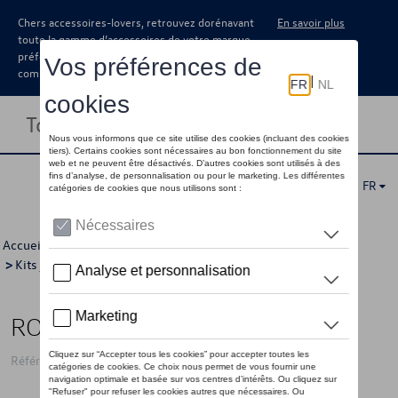
Chers accessoires-lovers, retrouvez dorénavant
En savoir plus
toute la gamme d’accessoires de votre marque
préférée sous forme de catalogue à
commander auprès de votre concessionaire.
Toggle navigation
FR
Accueil
>
Catalogue Volkswagen
>
Jantes et roues
>
Kits jantes avec pneus
>
Kits d'hiver
> Détail
ROUES HIVER 19"
Référence: 760WCWV29A Z49