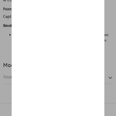
Points forts
Capteurs de pression TPMS inclus !
Bénéfices
Sécurité sur la route dans des conditions hivernales. Réduisez
considérablement les temps de changement entre les roues
d'été et d'hiver et réduisez les coûts de changement en
choisissant un kit d'hiver au lieu de pneus d'hiver séparés.
Modèle(s)
TOUAREG