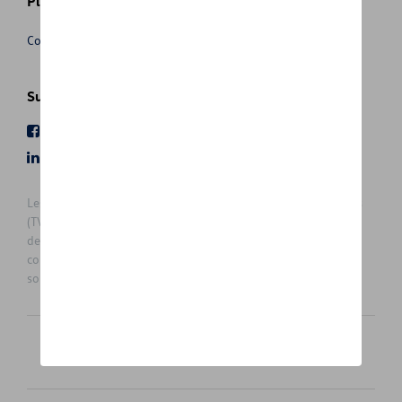
Plus d'informations
Conditions de vente
Suivez nous
Facebook
Youtube
LinkedIn
Instagram
Les prix affichés sur le présent site sont des prix recommandés
(TVAc), hors éventuels frais de montage. Pour connaitre le prix
de vente actuel et les éventuels frais de montage, veuillez
contacter votre concessionnaire/agent. Les prix recommandés
sont sujets à des changements sans préavis.
Français
Nederlands