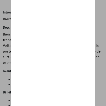
Introduction
Barre de toit
Description
Bien équipé en déplacement - grâce aux systèmes de
transport Volkswagen. Ceci est basé sur la barre de toit
Volkswagen d'origine pour la up! 4 portes, sur lesquelles le
porte-skis et snowboard, le porte-vélo, le porte-planche de
surf ou le coffre de toit pratique peuvent être montés, par
exemple.
Avantages
"Espace de transport maximal
Extension de l'espace du coffre"
Bénéfices
Confort de voyage amélioré
Installation facile