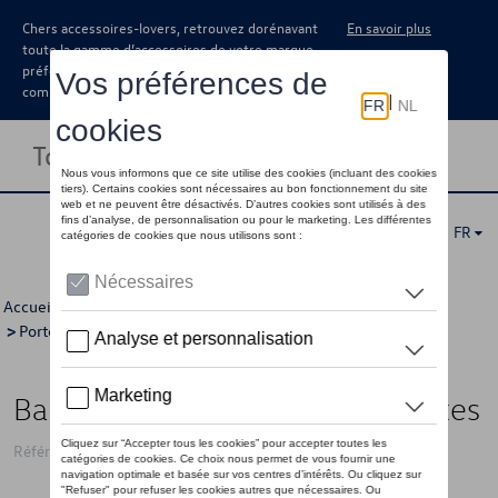
Chers accessoires-lovers, retrouvez dorénavant
En savoir plus
toute la gamme d’accessoires de votre marque
préférée sous forme de catalogue à
commander auprès de votre concessionaire.
Toggle navigation
FR
Accueil
>
Catalogue Volkswagen
>
Transport
>
Porte-tout
>
Porte-tout
> Détail
Barre de toit, Rainure en T, 4 portes
Référence: 1S4071126