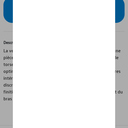
Vérifiez la disponibilité auprès de votre
concessionnaire
Description
La veste hybride de la collection « R » pour homme est une
pièce mi-saison bleu foncé, légèrement rembourrée sur le
torse et dotée de manches en softshell pour un confort
optimal et une grande liberté de mouvement. Les coutures
intérieures contrastées en bleu R ainsi que l’étiquette
discrète R placée sur la couture latérale apportent une
finition soignée, tandis que le logo R imprimé sur le haut du
bras souligne son style sportif et moderne.