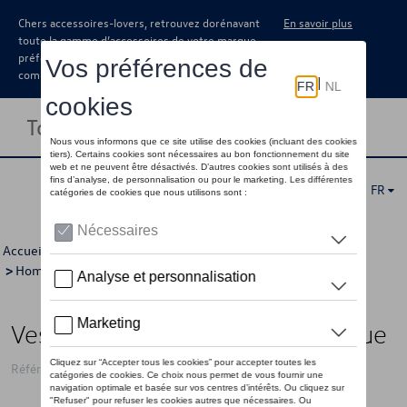
Chers accessoires-lovers, retrouvez dorénavant
En savoir plus
toute la gamme d’accessoires de votre marque
préférée sous forme de catalogue à
commander auprès de votre concessionaire.
Toggle navigation
FR
Accueil
>
Pour vous
>
"R" Collection
>
Vêtements
>
Vestes
>
Hommes
> Détail
Veste hybride VW logo « R », bleue
Référence: 3B4084008AE530