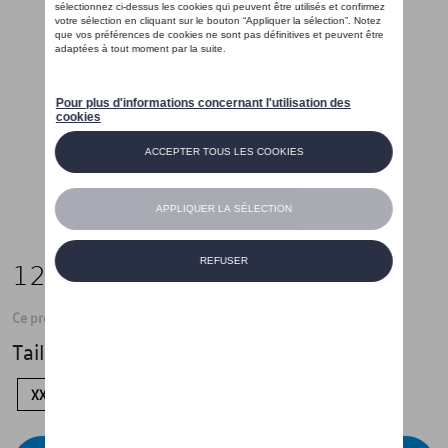
120,00 €
Ce produit n'est actuellement pas de stock
Taille
XXL
XL
L
M
S