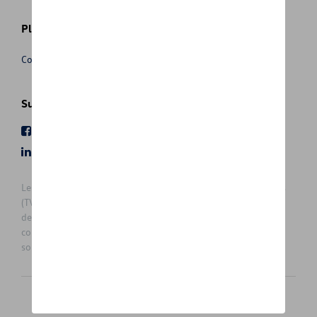
Plus d'informations
Conditions de vente
Suivez nous
Facebook
Youtube
LinkedIn
Instagram
Les prix affichés sur le présent site sont des prix recommandés
(TVAc), hors éventuels frais de montage. Pour connaitre le prix
de vente actuel et les éventuels frais de montage, veuillez
contacter votre concessionnaire/agent. Les prix recommandés
sont sujets à des changements sans préavis.
Français
Nederlands