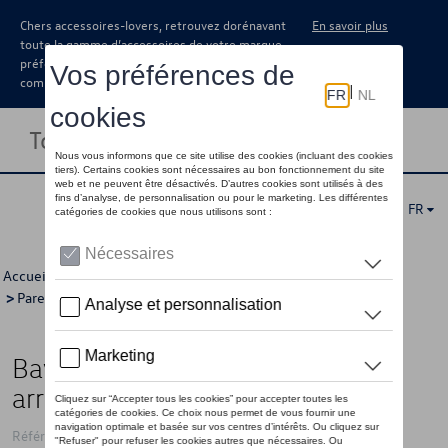
Chers accessoires-lovers, retrouvez dorénavant
En savoir plus
toute la gamme d’accessoires de votre marque
préférée sous forme de catalogue à
commander auprès de votre concessionaire.
Toggle navigation
FR
Accueil
>
Catalogue Volkswagen
>
Confort et protection
>
Pare-boue
> Détail
Bavette garde-boue, véhicules
arrière à empattement long
Référence: 2K5075101A