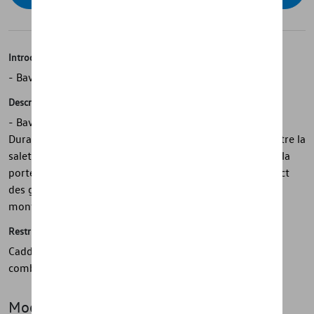
Introduction
- Bavettes arrière Volkswagen d'origine
Description
- Bavettes arrière Volkswagen d'origine - Durables -
Durables - Protègent contre les rayures - Protègent contre la
saleté - Protègent le soubassement, les bas de caisse et la
porte - Réduisent les éclaboussures - Minimisent l'impact
des gravillons - 1 jeu = 2 pièces, arrière - Matériel de
montage inclus
Restrictions
Caddy 4 Maxi (A5) Uniquement à utiliser avec PR no.
combinaison : 0E2, A8B, A8C, A8G, A8M
Modèle(s)